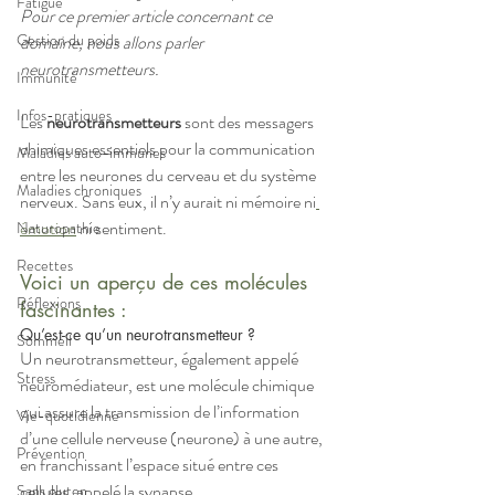
Fatigue
Pour ce premier article concernant ce 
Gestion du poids
domaine, nous allons parler 
neurotransmetteurs. 
Immunité
Infos-pratiques
Les 
neurotransmetteurs
 sont des messagers 
chimiques essentiels pour la communication 
Maladies auto-immunes
entre les neurones du cerveau et du système 
Maladies chroniques
nerveux. Sans eux, il n’y aurait ni mémoire ni
émotion
 ni sentiment. 
Naturopathie
Recettes
Voici un aperçu de ces molécules 
Réflexions
fascinantes :
Qu’est-ce qu’un neurotransmetteur ?
Sommeil
Un neurotransmetteur, également appelé 
Stress
neuromédiateur, est une molécule chimique 
qui assure la transmission de l’information 
Vie-quotidienne
d’une cellule nerveuse (neurone) à une autre, 
Prévention
en franchissant l’espace situé entre ces 
cellules, appelé la synapse.
Sans gluten