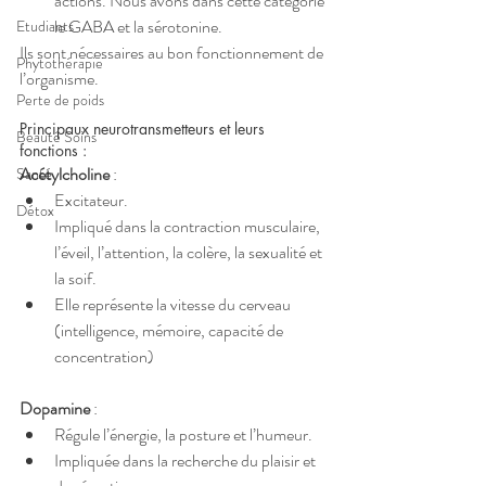
actions. Nous avons dans cette catégorie 
le GABA et la sérotonine.
Etudiants
Ils sont nécessaires au bon fonctionnement de 
Phytothérapie
l’organisme.
Perte de poids
Principaux neurotransmetteurs et leurs 
Beauté Soins
fonctions :
Acétylcholine
 :
Santé
Excitateur.
Détox
Impliqué dans la contraction musculaire, 
l’éveil, l’attention, la colère, la sexualité et 
la soif. 
Elle représente la vitesse du cerveau 
(intelligence, mémoire, capacité de 
concentration)
Dopamine
 :
Régule l’énergie, la posture et l’humeur.
Impliquée dans la recherche du plaisir et 