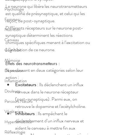
Le neurone qui libère les neurotransmetteurs 
Psychologie
est qualifié de présynaptique, et celui qui les 
Femmes
reçoit, de post-synaptique.
Différents récepteurs sur le neurone post-
Nutrition
synaptique déterminent les réactions 
Cerveau
chimiques spécifiques menant à l’excitation ou 
à l’inhibition de ce neurone.
Cognition
Mémoire
Effets des neurotransmetteurs :
Ils se classent en deux catégories selon leur 
Dépression
action :
Inflammation
Excitateurs
 : Ils déclenchent un influx 
Douleurs
nerveux dans le neurone récepteur 
(post-synaptique). Parmi eux, on 
Parcours Naturo
retrouve la dopamine et l'acétylcholine.
Végétarien
Inhibiteurs
 : Ils empêchent le 
déclenchement d’un influx nerveux et 
Hypersensibilité
aident le cerveau à mettre fin aux 
Réflexologie