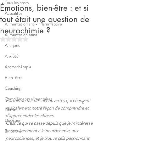
Tous les posts
Émotions, bien-être : et si
Actualités
tout était une question de
Alimentation anti-inflammatoire
neurochimie ?
Alimentation saine
Noté NaN étoiles sur 5.
Allergies
Anxiété
Aromathérapie
Bien-être
Coaching
Compléments alimentaires
Parfois on fait des découvertes qui changent 
radicalement notre façon de comprendre et 
Détox
d'appréhender les choses. 
Digestion
C'est ce qui se passe depuis que je m'intéresse 
particulièrement à la neurochimie, aux 
Emotions
neurosciences, et je trouve cela passionnant.