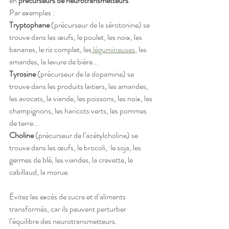
en 
précurseurs de neurotransmetteurs
. 
Par exemples :
Tryptophane
 (précurseur de la sérotonine) se 
trouve dans les œufs, le poulet, les noix, les 
bananes, le riz complet, les
 légumineuses
, les 
amandes, la levure de bière...
Tyrosine
 (précurseur de la dopamine) se 
trouve dans les produits laitiers, les amandes, 
les avocats, la viande, les poissons, les noix, les 
champignons, les haricots verts, les pommes 
de terre...
Choline
 (précurseur de l’acétylcholine) se 
trouve dans les œufs, le brocoli,  le soja, les 
germes de blé, les viandes, la crevette, le 
cabillaud, la morue.
Évitez les excès de sucre et d’aliments 
transformés, car ils peuvent perturber 
l’équilibre des neurotransmetteurs.