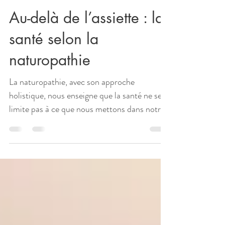
23 juin 2025
3 min de lecture
Santé
Au-delà de l’assiette : la
santé selon la
naturopathie
La naturopathie, avec son approche
holistique, nous enseigne que la santé ne se
limite pas à ce que nous mettons dans notre
assiette. Bien que l’alimentation équilibrée
soit essentielle, elle n’est qu’une partie de
l’équation complexe du bien-être.