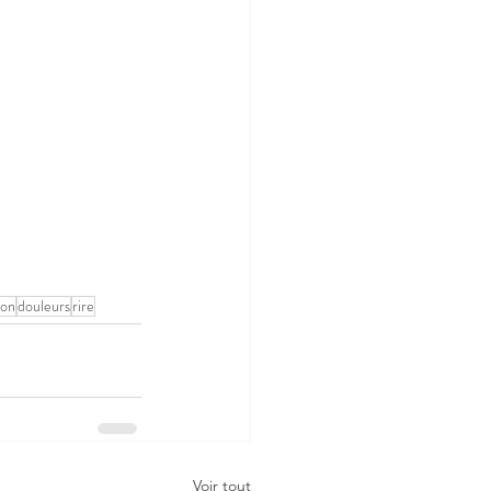
ion
douleurs
rire
Voir tout