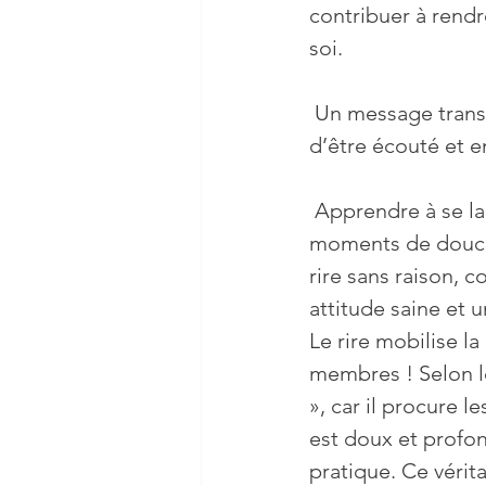
contribuer à rendr
soi.
 Un message transmis avec enthousiasme, respect et affection a plus de chance 
d’être écouté et 
 Apprendre à se laisser aller, lâcher-prise, s'abandonner,  s’accorder quelques 
moments de douce f
rire sans raison, 
attitude saine et u
Le rire mobilise l
membres ! Selon le
», car il procure 
est doux et profond
pratique. Ce véri