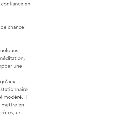
 confiance en 
méditation, 
lopper une 
squ’aux 
stationnaire 
l modéré. Il 
à mettre en 
côtes, un 