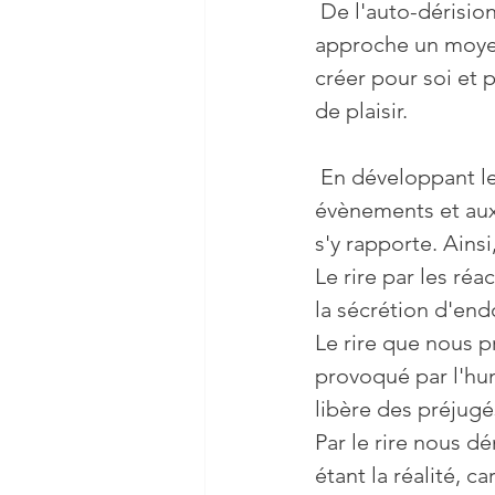
 De l'auto-dérision à l'absurdité, nous découvrons à travers cette nouvelle 
approche un moyen
créer pour soi et 
de plaisir.
 En développant le comportement et une attitude de positivité par rapport aux 
évènements et aux 
s'y rapporte. Ains
Le rire par les ré
la sécrétion d'end
Le rire que nous p
provoqué par l'humo
libère des préjugé
Par le rire nous 
étant la réalité, c