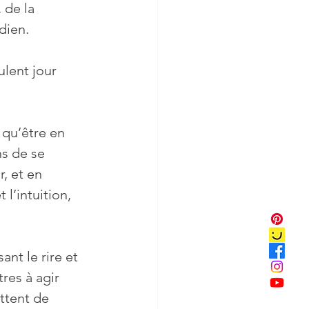
 de la 
dien.
ns de se 
, et en 
l’intuition, 
res à agir 
ttent de 