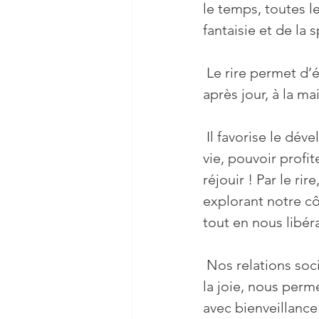
le temps, toutes les
fantaisie et de la 
 Le rire permet d’éliminer ou réduire les tensions vécues qui s'accumulent jour 
après jour, à la ma
 Il favorise le développement de la bonne humeur. Riez à la vie, parce qu’être en 
vie, pouvoir profit
réjouir ! Par le ri
explorant notre cô
tout en nous libéra
 Nos relations sociales sont notre miroir : adopter une attitude favorisant le rire et 
la joie, nous perme
avec bienveillance