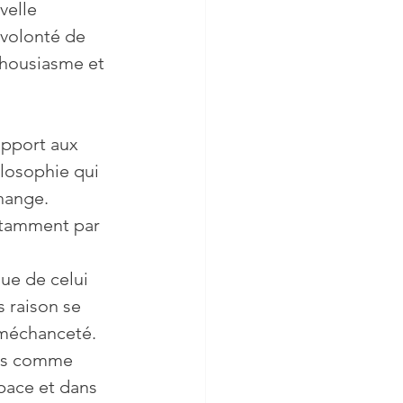
volonté de 
thousiasme et 
losophie qui 
hange. 
notamment par 
ue de celui 
s raison se 
 méchanceté.  
ons comme 
space et dans 