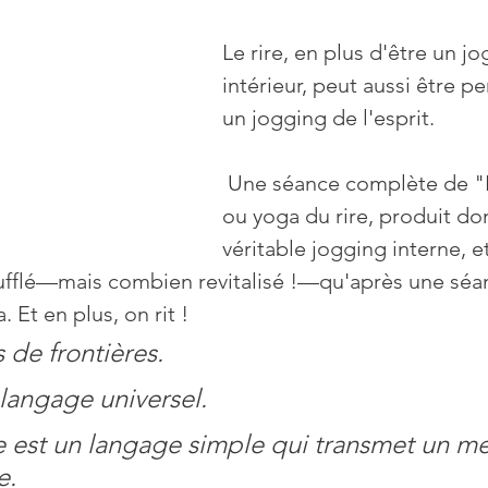
Le rire, en plus d'être un jo
-quotidienne
Prévention
Sans gluten
Psycho
intérieur, peut aussi être 
un jogging de l'esprit.
 Une séance complète de "Hashya Yoga", 
ou yoga du rire, produit don
véritable jogging interne, e
oufflé—mais combien revitalisé !—qu'après une séa
 Et en plus, on rit !
s de frontières. 
 langage universel.
re est un langage simple qui transmet un m
e.