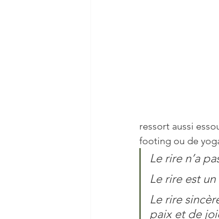
Sommeil
Stress
Vie
Nutrition
Cerveau
ressort aussi ess
footing ou de yoga.
Le rire n’a pa
Le rire est un
Le rire sincè
paix et de joi