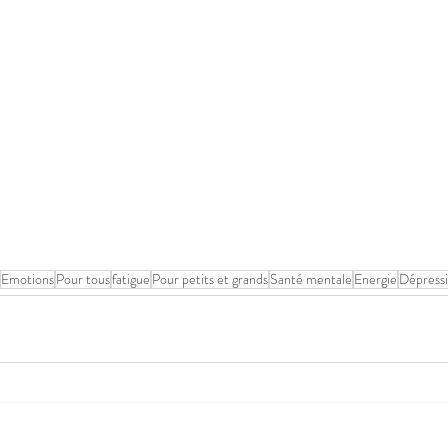
Emotions
Pour tous
fatigue
Pour petits et grands
Santé mentale
Energie
Dépress