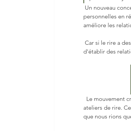
 Un nouveau concept de rire en atelier, sans raison, permet d’enrichir ses relations 
personnelles en ré
améliore les relati
 Car si le rire a des bienfaits certains sur la santé, il est aussi une façon efficace 
d'établir des rela
  Le mouvement crée l'émotion. C'est sur ce principe que s'appuie le concept des 
ateliers de rire. C
que nous rions qu