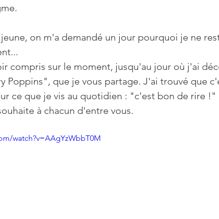
gme.
 jeune, on m'a demandé un jour pourquoi je ne rest
t... 
ir compris sur le moment, jusqu'au jour où j'ai déc
y Poppins", que je vous partage. J'ai trouvé que c'
r ce que je vis au quotidien : "c'est bon de rire !"
 souhaite à chacun d'entre vous. 
e.com/watch?v=AAgYzWbbT0M