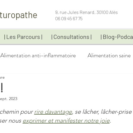
turopathe
9, rue Jules Renard, 30100 Alès
06 09 45 67 75
| Les Parcours |
| Consultations |
| Blog-Podca
Alimentation anti-inflammatoire
Alimentation saine
ure
Bien-être
Coaching
Compléments alimentai
!
sept. 2023
Fatigue
Gestion du poids
Immunité
Infos-p
 5.
chemin pour 
rire davantage
, se lâcher, lâcher-prise
ser nous 
exprimer et manifester notre joie
.
Maladies chroniques
Naturopathie
Recettes