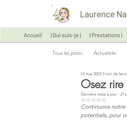
Laurence Na
Accueil
| Qui suis-je |
| Prestations |
Tous les posts
Actualités
12 mai 2023
3 min de lect
Anxiété
Aromathérapie
Osez rire 
Dernière mise à jour :
21 
Digestion
Emotions
Noté NaN étoiles sur
Continuons notre 
potentiels, pour o
Maladies auto-immunes