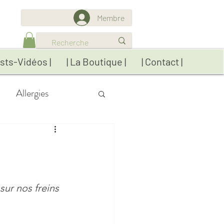
Membre
sts-Vidéos |
| La Boutique |
| Contact |
Allergies
res
Détox
ratiques
 sur nos freins 
Réflexions