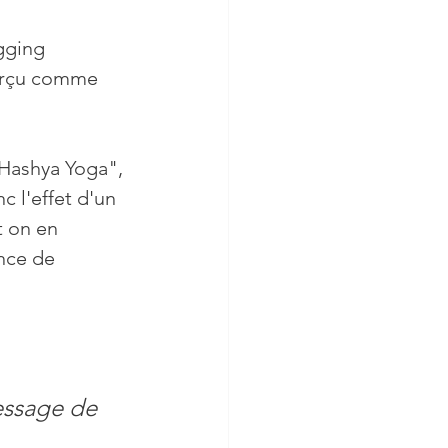
gging 
logie
Femmes
perçu comme 
c l'effet d'un 
t on en 
nce de 
essage de 