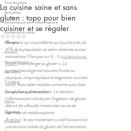
Tous les posts
La cuisine saine et sans
Actualités
gluten : topo pour bien
Alimentation anti-inflammatoire
cuisiner et se régaler
Alimentation saine
Noté NaN étoiles sur 5.
Revenons sur ce problème qui touche près de 
Allergies
10% de la population et selon certaines autres 
Anxiété
estimations 1 français sur 6. : l'« 
intolérance au 
Aromathérapie
gluten 
» ou « allergie au gluten », La 
symptomatologie est souvent fruste ou 
Bien-être
atypique, ce qui explique le diagnostic souvent 
Coaching
tardif, mais cette maladie concerne aussi bien 
les adultes que les enfants. La réaction 
Compléments alimentaires
inflammatoire induite par l’ingestion de gluten 
Détox
détruit les villosités intestinales cause de 
Digestion
diarrhées et malabsorptions 
A ce jour, le seul traitement curatif existant est 
Emotions
une éviction totale du gluten de l’alimentation, 