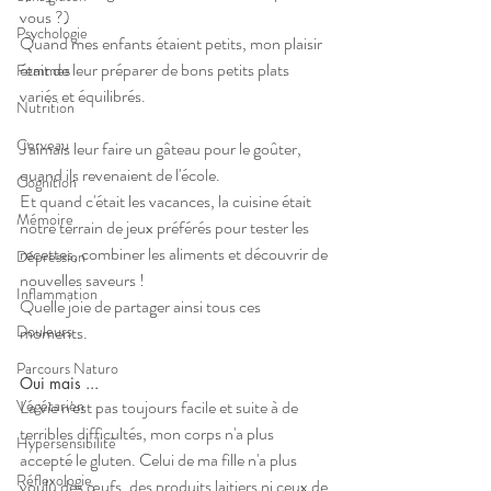
vous ?)
Psychologie
Quand mes enfants étaient petits, mon plaisir 
était de leur préparer de bons petits plats 
Femmes
variés et équilibrés. 
Nutrition
Cerveau
J'aimais leur faire un gâteau pour le goûter, 
quand ils revenaient de l'école. 
Cognition
Et quand c'était les vacances, la cuisine était 
Mémoire
notre terrain de jeux préférés pour tester les 
recettes, combiner les aliments et découvrir de 
Dépression
nouvelles saveurs !
Inflammation
Quelle joie de partager ainsi tous ces 
moments.
Douleurs
Parcours Naturo
Oui mais ... 
La vie n'est pas toujours facile et suite à de 
Végétarien
terribles difficultés, mon corps n'a plus 
Hypersensibilité
accepté le gluten. Celui de ma fille n'a plus 
Réflexologie
voulu des œufs, des produits laitiers ni ceux de 