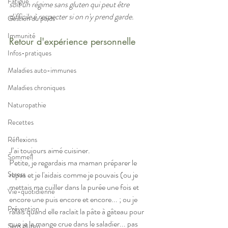
Fatigue
soit un régime sans gluten qui peut être 
difficile à respecter si on n'y prend garde.
Gestion du poids
Immunité
Retour d'expérience personnelle 
Infos-pratiques
Maladies auto-immunes
Maladies chroniques
Naturopathie
Recettes
Réflexions
J’ai toujours aimé cuisiner. 
Sommeil
Petite, je regardais ma maman préparer le 
repas et je l'aidais comme je pouvais (ou je 
Stress
mettais ma cuiller dans la purée une fois et 
Vie-quotidienne
encore une puis encore et encore... ; ou je 
Prévention
râlais quand elle raclait la pâte à gâteau pour 
que je la mange crue dans le saladier... pas 
Sans gluten