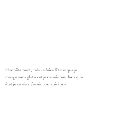
Honnêtement, cela va faire 10 ans que je 
mange sans gluten et je ne sais pas dans quel 
état je serais si j'avais poursuivi une 
alimentation classique. Pour rien au monde, je 
ne reviendrais à une alimentation plus 
traditionnelle, quand on se nourrit de farines 
blanches (raffinées) qui ne nous apportent ni 
les minéraux, vitamines, oligo-élements et 
protéines que nous trouvons dans les farines 