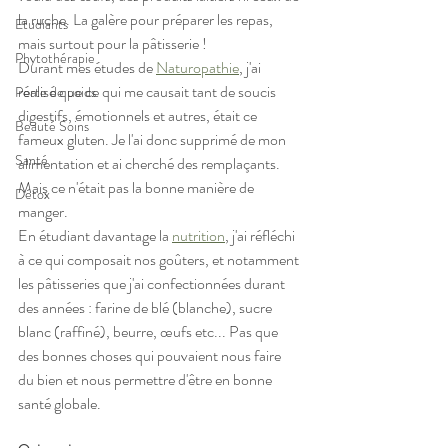
la ruche. La galère pour préparer les repas, 
Etudiants
mais surtout pour la pâtisserie !
Phytothérapie
Durant mes études de 
Naturopathie
, j'ai 
réalisé que ce qui me causait tant de soucis 
Perte de poids
digestifs, émotionnels et autres, était ce 
Beauté Soins
fameux gluten. Je l'ai donc supprimé de mon 
Santé
alimentation et ai cherché des remplaçants.
Mais ce n'était pas la bonne manière de 
Détox
manger.
En étudiant davantage la 
nutrition
, j'ai réfléchi 
à ce qui composait nos goûters, et notamment 
les pâtisseries que j'ai confectionnées durant 
des années : farine de blé (blanche), sucre 
blanc (raffiné), beurre, œufs etc... Pas que 
des bonnes choses qui pouvaient nous faire 
du bien et nous permettre d'être en bonne 
santé globale.