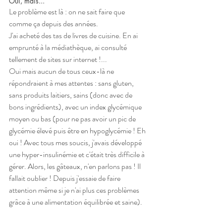
Oui, mais...
Le problème est là : on ne sait faire que 
comme ça depuis des années.
J'ai acheté des tas de livres de cuisine. En ai 
emprunté à la médiathèque, ai consulté 
tellement de sites sur internet !... 
Oui mais aucun de tous ceux-là ne 
répondraient à mes attentes : sans gluten, 
sans produits laitiers, sains (donc avec de 
bons ingrédients), avec un index glycémique 
moyen ou bas (pour ne pas avoir un pic de 
glycémie élevé puis être en hypoglycémie ! Eh 
oui ! Avec tous mes soucis, j'avais développé 
une hyper-insulinémie et c'était très difficile à 
gérer. Alors, les gâteaux, n'en parlons pas ! Il 
fallait oublier ! Depuis j'essaie de faire 
attention même si je n'ai plus ces problèmes 
grâce à une alimentation équilibrée et saine).