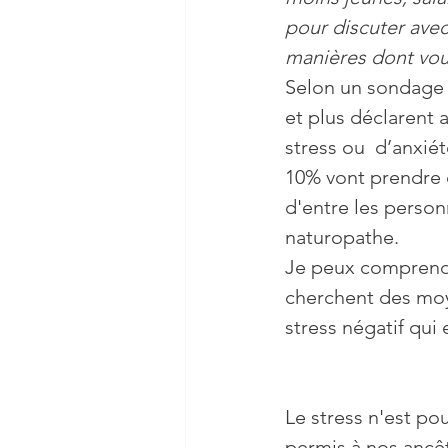
pour discuter avec
Sommeil
Stress
Vie
manières dont vous
Selon un sondage I
et plus déclarent 
Nutrition
Cerveau
stress ou  d’anxiét
10% vont prendre 
d'entre les person
naturopathe.
Je peux comprendr
cherchent des mo
stress négatif qui 
Le stress n'est po
permis à nos ancê