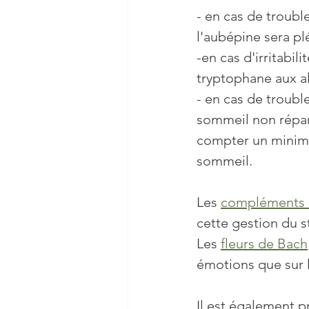
- en cas de troubl
l'aubépine sera pl
-en cas d'irritabil
tryptophane aux a
- en cas de troubl
sommeil non réparat
compter un minimum
sommeil. 
Les 
compléments a
cette gestion du s
Les 
fleurs de Bach
émotions que sur 
Il est également p