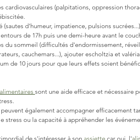
es cardiovasculaires (palpitations, oppression thora
ébiscitée.
ité (sautes d'humeur, impatience, pulsions sucrées...)
lentours de 17h puis une demi-heure avant le couc
es du sommeil (difficultés d'endormissement, réveil
eurs, cauchemars...), ajouter escholtzia et valérian
 de 10 jours pour que leurs effets soient bénéfiq
limentaires 
sont une aide efficace et nécessaire po
tress.
 peuvent également accompagner efficacement tant
le stress ou la capacité à appréhender les événeme
rimordial de s'intéresser à son
 assiette
 car oui, l'
al