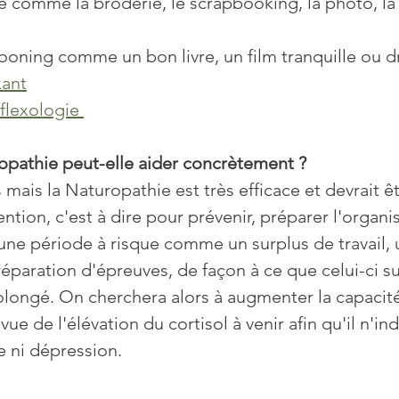
que comme la broderie, le scrapbooking, la photo, la 
ooning comme un bon livre, un film tranquille ou d
xant
flexologie 
pathie peut-elle aider concrètement ? 
s mais la Naturopathie est très efficace et devrait 
ntion, c'est à dire pour prévenir, préparer l'organi
une période à risque comme un surplus de travail, 
paration d'épreuves, de façon à ce que celui-ci s
olongé. On cherchera alors à augmenter la capacit
ue de l'élévation du cortisol à venir afin qu'il n'ind
e ni dépression.