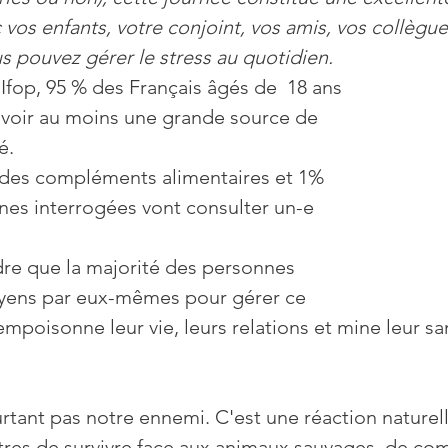
 vos enfants, votre conjoint, vos amis, vos collègue
-quotidienne
Prévention
Sans gluten
Psycho
 pouvez gérer le stress au quotidien.
fop, 95 % des Français âgés de  18 ans 
avoir au moins une grande source de 
é. 
des compléments alimentaires et 1% 
nes interrogées vont consulter un-e 
e que la majorité des personnes 
yens par eux-mêmes pour gérer ce 
empoisonne leur vie, leurs relations et mine leur sa
urtant pas notre ennemi. C'est une réaction naturell
tres de survivre face aux animaux sauvages, de co