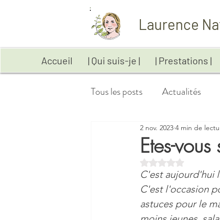
Laurence Na
Accueil
| Qui suis-je |
| Prestations |
Tous les posts
Actualités
2 nov. 2023
4 min de lectu
Anxiété
Aromathérapie
Etes-vous 
Noté NaN étoiles sur
Digestion
Emotions
C'est aujourd'hui l
C'est l'occasion p
astuces pour le ma
Maladies auto-immunes
moins jeunes, sala