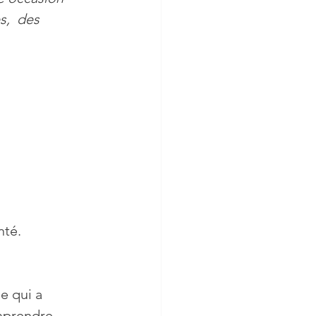
s,  des 
logie
Femmes
nté.
e qui a 
mprendre 