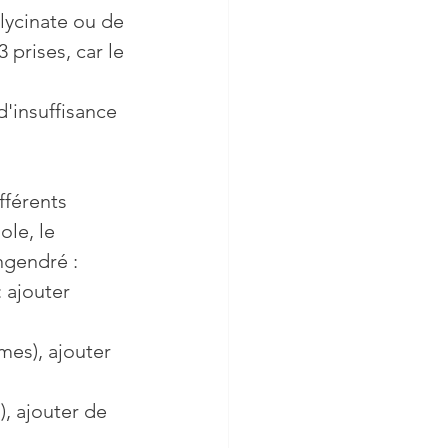
ycinate ou de 
prises, car le 
'insuffisance 
fférents 
le, le 
gendré : 
 ajouter 
mes), ajouter 
), ajouter de 