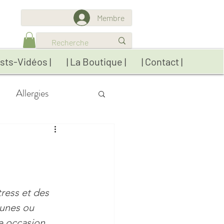
Membre
sts-Vidéos |
| La Boutique |
| Contact |
Allergies
res
Détox
ratiques
ress et des 
eunes ou 
Réflexions
e occasion 