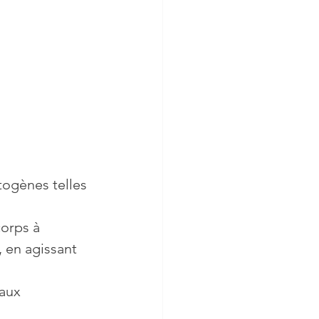
togènes telles 
orps à 
, en agissant 
aux 