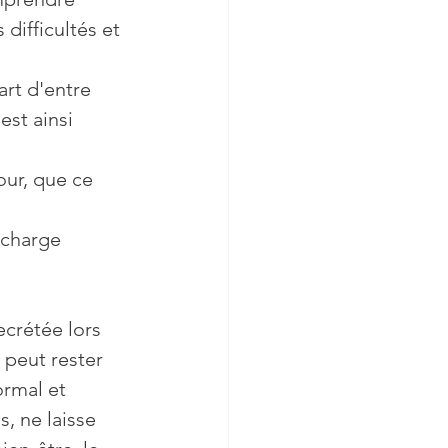
 difficultés et 
art d'entre 
est ainsi 
our, que ce 
 
rcharge 
crétée lors 
) peut rester 
ormal et 
, ne laisse 