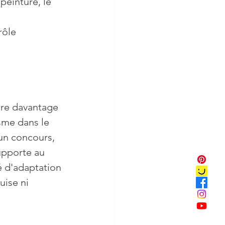
peinture, le 
rôle
être davantage 
sme dans le 
un concours, 
upporte au 
é d'adaptation 
uise ni 