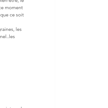
ien-être, le 
 ce moment 
 que ce soit 
aines, les 
el..les 