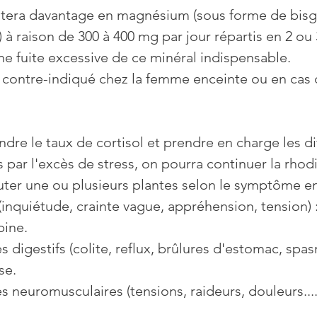
era davantage en magnésium (sous forme de bisgl
à raison de 300 à 400 mg par jour répartis en 2 ou 3 
e fuite excessive de ce minéral indispensable.
contre-indiqué chez la femme enceinte ou en cas d
ndre le taux de cortisol et prendre en charge les di
ar l'excès de stress, on pourra continuer la rhodio
ter une ou plusieurs plantes selon le symptôme en
(inquiétude, crainte vague, appréhension, tension) :
pine.
s digestifs (colite, reflux, brûlures d'estomac, spas
se.
s neuromusculaires (tensions, raideurs, douleurs....