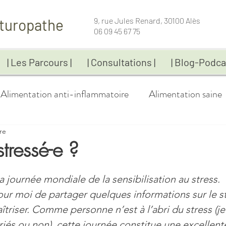
turopathe
9, rue Jules Renard, 30100 Alès
06 09 45 67 75
| Les Parcours |
| Consultations |
| Blog-Podca
Alimentation anti-inflammatoire
Alimentation saine
re
Bien-être
Coaching
Compléments alimentai
stressé-e ?
 5.
Fatigue
Gestion du poids
Immunité
Infos-p
a journée mondiale de la sensibilisation au stress.
our moi de partager quelques informations sur le st
îtriser. Comme personne n’est à l’abri du stress (j
Maladies chroniques
Naturopathie
Recettes
riés ou non), cette journée constitue une excellent