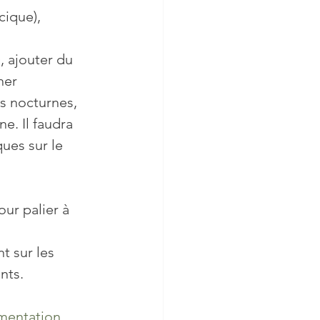
cique), 
, ajouter du 
her
s nocturnes, 
e. Il faudra 
ues sur le 
ur palier à 
 sur les 
nts.
imentation