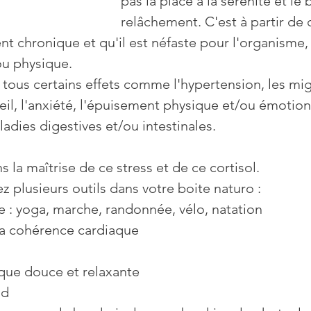
pas la place à la sérénité et le b
relâchement. C'est à partir de
ent chronique et qu'il est néfaste pour l'organisme,
ou physique.
ous certains effets comme l'hypertension, les migr
l, l'anxiété, l'épuisement physique et/ou émotionn
dies digestives et/ou intestinales.
ns la maîtrise de ce stress et de ce cortisol.
z plusieurs outils dans votre boite naturo : 
que : yoga, marche, randonnée, vélo, natation
t la cohérence cardiaque
ique douce et relaxante
ud