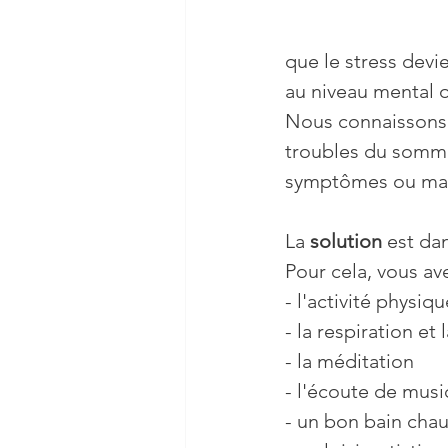
que le stress devi
au niveau mental 
Nous connaissons t
troubles du sommei
symptômes ou mala
La 
solution
 est da
Pour cela, vous ave
- l'activité physi
- la respiration e
- la méditation
- l'écoute de mus
- un bon bain cha