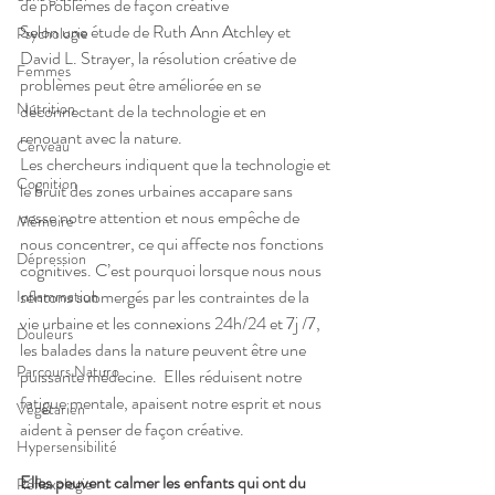
de problèmes de façon créative
Selon une étude de Ruth Ann Atchley et 
Psychologie
David L. Strayer, la résolution créative de 
Femmes
problèmes peut être améliorée en se 
Nutrition
déconnectant de la technologie et en 
renouant avec la nature. 
Cerveau
Les chercheurs indiquent que la technologie et 
Cognition
le bruit des zones urbaines accapare sans 
cesse notre attention et nous empêche de 
Mémoire
nous concentrer, ce qui affecte nos fonctions 
Dépression
cognitives. C’est pourquoi lorsque nous nous 
sentons submergés par les contraintes de la 
Inflammation
vie urbaine et les connexions 24h/24 et 7j /7, 
Douleurs
les balades dans la nature peuvent être une 
Parcours Naturo
puissante médecine.  Elles réduisent notre 
fatigue mentale, apaisent notre esprit et nous 
Végétarien
aident à penser de façon créative.
Hypersensibilité
Elles peuvent calmer les enfants qui ont du 
Réflexologie