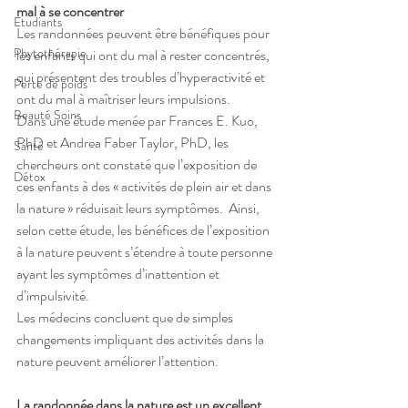
mal à se concentrer
Etudiants
Les randonnées peuvent être bénéfiques pour 
Phytothérapie
les enfants qui ont du mal à rester concentrés, 
qui présentent des troubles d’hyperactivité et 
Perte de poids
ont du mal à maîtriser leurs impulsions.
Beauté Soins
Dans une étude menée par Frances E. Kuo, 
PhD et Andrea Faber Taylor, PhD, les 
Santé
chercheurs ont constaté que l’exposition de 
Détox
ces enfants à des « activités de plein air et dans 
la nature » réduisait leurs symptômes.  Ainsi, 
selon cette étude, les bénéfices de l’exposition 
à la nature peuvent s’étendre à toute personne 
ayant les symptômes d’inattention et 
d’impulsivité.
Les médecins concluent que de simples 
changements impliquant des activités dans la 
nature peuvent améliorer l’attention.
La randonnée dans la nature est un excellent 