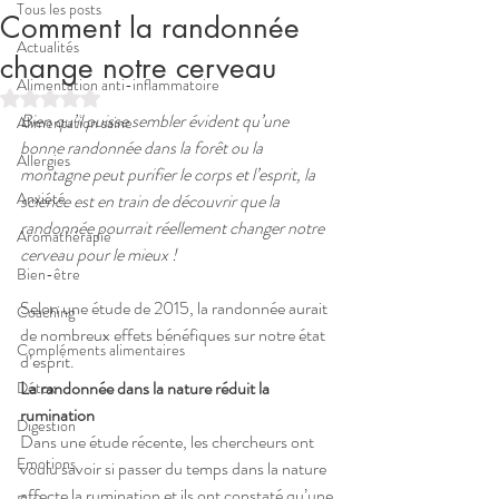
Tous les posts
Comment la randonnée
Actualités
change notre cerveau
Alimentation anti-inflammatoire
Noté NaN étoiles sur 5.
Bien qu’il puisse sembler évident qu’une 
Alimentation saine
bonne randonnée dans la forêt ou la 
Allergies
montagne peut purifier le corps et l’esprit, la 
Anxiété
science est en train de découvrir que la 
randonnée pourrait réellement changer notre 
Aromathérapie
cerveau pour le mieux ! 
Bien-être
Selon une étude de 2015, la randonnée aurait 
Coaching
de nombreux effets bénéfiques sur notre état 
Compléments alimentaires
d’esprit.
La randonnée dans la nature réduit la 
Détox
rumination
Digestion
Dans une étude récente, les chercheurs ont 
Emotions
voulu savoir si passer du temps dans la nature 
affecte la rumination et ils ont constaté qu’une 