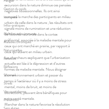
Fatigue
excursion dans la nature diminue ces pensées 
Gestion du poids
négatives obsessionnelles. Ils ont ainsi 
comparé la marche des participants en milieu 
Immunité
urbain de celle dans la nature ; les résultats ont 
Infos-pratiques
signalé moins de rumination et une réduction 
Maladies auto-immunes
de l’activité neuronale dans le cortex 
préfrontal, associée à la maladie mentale pour 
Maladies chroniques
ceux qui ont marché en prairie, par rapport à 
Naturopathie
ceux qui étaient en milieu urbain.
Les chercheurs expliquent que l’urbanisation 
Recettes
actuelle est liée à la dépression et d’autres 
Réflexions
formes de maladie mentale. Nous éloigner 
d’un environnement urbain et passer du 
Sommeil
temps à l’extérieur où il y a moins de stress 
Stress
mental, moins de bruit, et moins de 
Vie-quotidienne
distractions, peuvent être bénéfiques pour 
notre santé mentale.
Prévention
Marcher dans la nature favorise la résolution 
Sans gluten