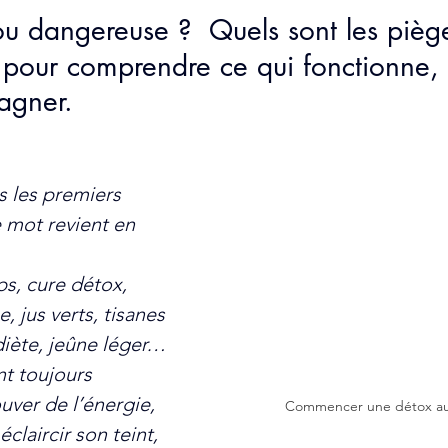
 5.
e ou dangereuse ?  Quels sont les pièg
-quotidienne
Prévention
Sans gluten
Psycho
 pour comprendre ce qui fonctionne, 
agner.
 les premiers 
e mot revient en 
s, cure détox, 
 jus verts, tisanes 
iète, jeûne léger… 
t toujours 
uver de l’énergie, 
Commencer une détox au
claircir son teint, 