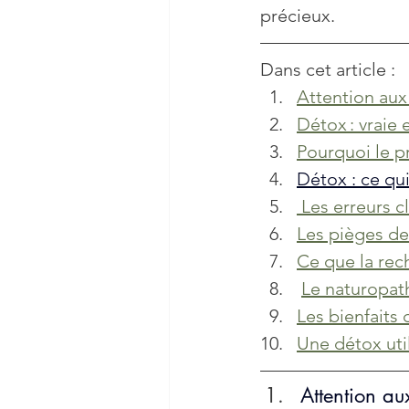
précieux.
Dans cet article :   
Attention aux 
Détox : vraie 
Pourquoi le 
Détox : ce qu
 Les erreurs 
Les pièges de
Ce que la rec
Le naturopath
Les bienfait
Une détox util
Attention au