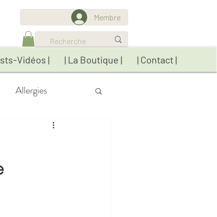
Membre
sts-Vidéos |
| La Boutique |
| Contact |
Allergies
res
Détox
e
ratiques
Réflexions