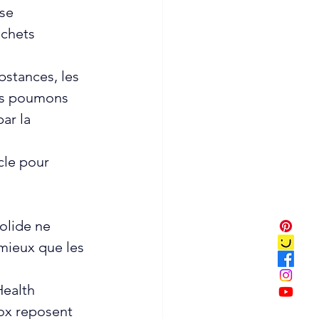
se 
chets 
bstances, les 
les poumons 
ar la 
le pour 
olide ne 
mieux que les 
ealth 
ox reposent 