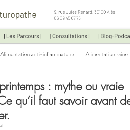
turopathe
9, rue Jules Renard, 30100 Alès
06 09 45 67 75
| Les Parcours |
| Consultations |
| Blog-Podca
Alimentation anti-inflammatoire
Alimentation saine
Bien-être
Coaching
Compléments alimentai
printemps : mythe ou vraie
Ce qu’il faut savoir avant d
Fatigue
Gestion du poids
Immunité
Infos-p
r.
Maladies chroniques
Naturopathie
Recettes
ai