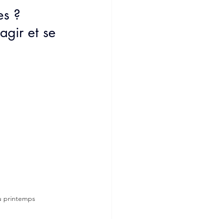
es ?
logie
Femmes
agir et se 
 printemps