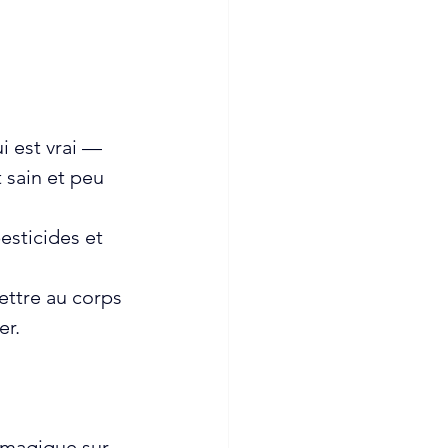
i est vrai — 
 sain et peu 
esticides et 
ettre au corps 
er.
 magique sur 