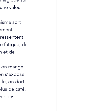
 une valeur 
nisme sort 
ement. 
ressentent 
e fatigue, de 
n et de 
, on mange 
on s’expose 
lle, on dort 
us de café, 
yer des 