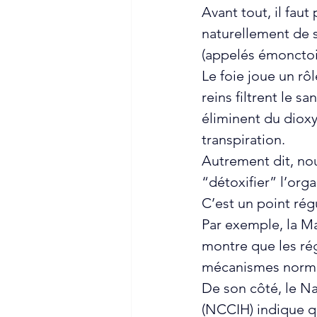
Avant tout, il faut
naturellement de 
(appelés émonctoi
Le foie joue un rô
reins filtrent le s
éliminent du dioxy
transpiration. 
Autrement dit, no
“détoxifier” l’orga
C’est un point rég
Par exemple, la Ma
montre que les ré
mécanismes norma
De son côté, le N
(NCCIH) indique q