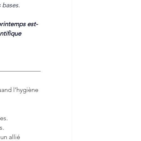
 bases. 
printemps est-
ntifique 
uand l’hygiène 
 
es. 
s. 
n allié 