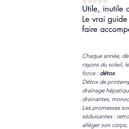
Noté NaN étoiles sur
Utile, inutil
Sommeil
Stress
Vie
Le vrai guide
faire accomp
Nutrition
Cerveau
Chaque année, dès
rayons du soleil, l
force : 
détox
. 
Détox de printemp
drainage hépatique,
drainantes, monod
Les promesses son
séduisantes : retro
alléger son corps, é