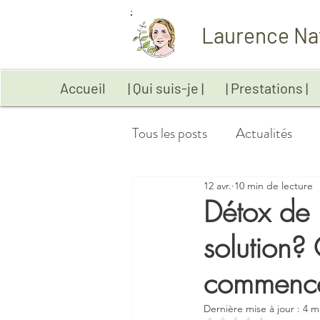
Laurence Na
Accueil
| Qui suis-je |
| Prestations |
Tous les posts
Actualités
12 avr.
10 min de lecture
Anxiété
Aromathérapie
Détox de 
solution? 
Digestion
Emotions
commence
Maladies auto-immunes
Dernière mise à jour :
4 m