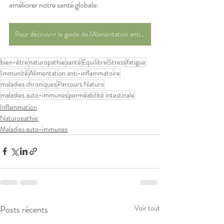
améliorer notre santé globale. 
Pour découvrir le guide de l'Alimentation anti-inflammatoire et ses 100 recettes, cliquer ici
bien-être
naturopathie
santé
Equilibre
Stress
fatigue
Immunité
Alimentation anti-inflammatoire
maladies chroniques
Parcours Naturo
maladies auto-immunes
perméabilité intestinale
Inflammation
Naturopathie
Maladies auto-immunes
Posts récents
Voir tout