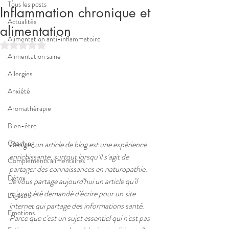
Tous les posts
Inflammation chronique et
Actualités
alimentation
Alimentation anti-inflammatoire
Noté NaN étoiles sur 5.
Alimentation saine
Allergies
Anxiété
Aromathérapie
Bien-être
Coaching
Rédiger un article de blog est une expérience 
enrichissante, surtout lorsqu’il s’agit de 
Compléments alimentaires
partager des connaissances en naturopathie. 
Détox
Je vous partage aujourd'hui un article qu'il 
m'avait été demandé d'écrire pour un site 
Digestion
internet qui partage des informations santé.
Emotions
Parce que c'est un sujet essentiel qui n'est pas 