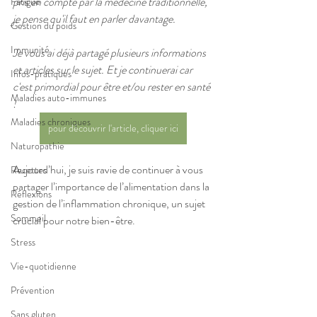
pris en compte par la médecine traditionnelle, 
Fatigue
je pense qu'il faut en parler davantage.
Gestion du poids
Immunité
Je vous ai déjà partagé plusieurs informations 
et articles sur le sujet. Et je continuerai car 
Infos-pratiques
c'est primordial pour être et/ou rester en santé 
Maladies auto-immunes
!
Maladies chroniques
pour découvrir l'article, cliquer ici
Naturopathie
Aujourd’hui, je suis ravie de continuer à vous 
Recettes
partager l’importance de l’alimentation dans la 
Réflexions
gestion de l’inflammation chronique, un sujet 
Sommeil
crucial pour notre bien-être.
Stress
Vie-quotidienne
Prévention
Sans gluten