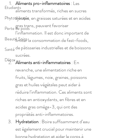
Aliments pro-inflammatoires
 : Les 
Etudiants
aliments transformés, riches en sucres 
ajoutés, en graisses saturées et en acides 
Phytothérapie
gras trans, peuvent favoriser 
Perte de poids
l’inflammation. Il est donc important de 
Beauté Soins
limiter la consommation de fast-foods, 
de pâtisseries industrielles et de boissons 
Santé
sucrées.
Détox
Aliments anti-inflammatoires
 : En 
revanche, une alimentation riche en 
fruits, légumes, noix, graines, poissons 
gras et huiles végétales peut aider à 
réduire l’inflammation. Ces aliments sont 
riches en antioxydants, en fibres et en 
acides gras oméga-3, qui ont des 
propriétés anti-inflammatoires.
Hydratation
 : Boire suffisamment d’eau 
est également crucial pour maintenir une 
bonne hydratation et aider le corps à 