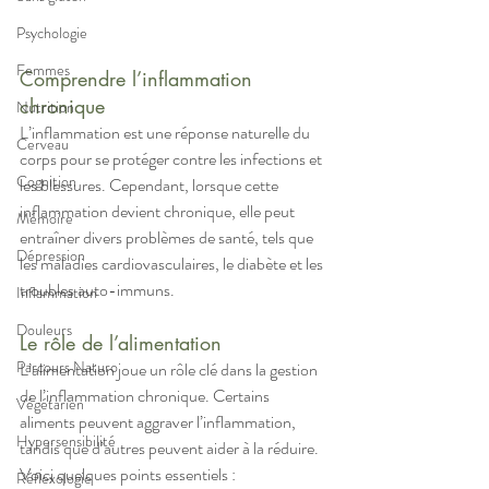
Psychologie
Femmes
Comprendre l’inflammation 
chronique
Nutrition
L’inflammation est une réponse naturelle du 
Cerveau
corps pour se protéger contre les infections et 
Cognition
les blessures. Cependant, lorsque cette 
inflammation devient chronique, elle peut 
Mémoire
entraîner divers problèmes de santé, tels que 
Dépression
les maladies cardiovasculaires, le diabète et les 
troubles auto-immuns.
Inflammation
Douleurs
Le rôle de l’alimentation
Parcours Naturo
L’alimentation joue un rôle clé dans la gestion 
de l’inflammation chronique. Certains 
Végétarien
aliments peuvent aggraver l’inflammation, 
Hypersensibilité
tandis que d’autres peuvent aider à la réduire. 
Voici quelques points essentiels :
Réflexologie