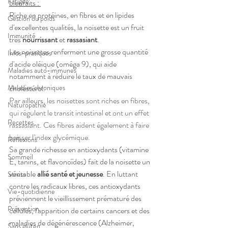
Fatigue
bienfaits : 
Riche en protéines, en fibres et en lipides 
Gestion du poids
d'excellentes qualités, la noisette est un fruit 
Immunité
très 
nourrissant 
et 
rassasiant
.
Les noisettes renferment une grosse quantité 
Infos-pratiques
d'acide oléique (oméga 9), qui aide 
Maladies auto-immunes
notamment à réduire le taux de mauvais 
cholestérol
. 
Maladies chroniques
Par ailleurs, les noisettes sont riches en fibres, 
Naturopathie
qui régulent le transit intestinal et ont un effet 
Recettes
rassasiant. Ces fibres aident également à faire 
baisser l'index glycémique.
Réflexions
Sa grande richesse en antioxydants (vitamine 
Sommeil
E, tanins, et flavonoïdes) fait de la noisette un 
véritable
 allié santé et jeunesse
. En luttant 
Stress
contre les radicaux libres, ces antioxydants 
Vie-quotidienne
préviennent le vieillissement prématuré des 
Prévention
cellules, l'apparition de certains cancers et des 
maladies de dégénérescence (Alzheimer, 
Sans gluten