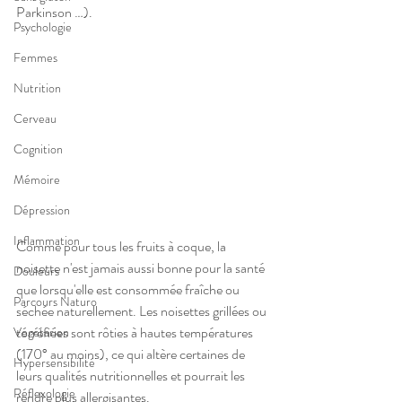
Parkinson …).
Psychologie
Femmes
Nutrition
Cerveau
Cognition
Mémoire
Dépression
Inflammation
Comme pour tous les fruits à coque, la 
noisette n'est jamais aussi bonne pour la santé 
Douleurs
que lorsqu'elle est consommée fraîche ou 
Parcours Naturo
séchée naturellement. Les noisettes grillées ou 
torréfiées sont rôties à hautes températures 
Végétarien
(170° au moins), ce qui altère certaines de 
Hypersensibilité
leurs qualités nutritionnelles et pourrait les 
Réflexologie
rendre
plus allergisantes.