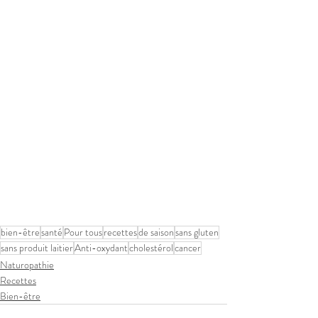
bien-être
santé
Pour tous
recettes
de saison
sans gluten
sans produit laitier
Anti-oxydant
cholestérol
cancer
Naturopathie
Recettes
Bien-être