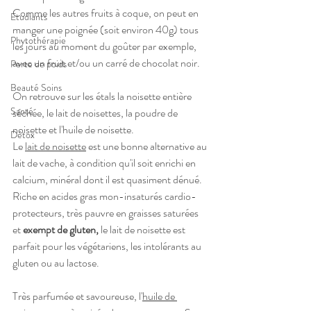
Comme les autres fruits à coque, on peut en 
Etudiants
manger une poignée (soit environ 40g) tous 
Phytothérapie
les jours au moment du goûter par exemple, 
avec un fruit et/ou un carré de chocolat noir.
Perte de poids
Beauté Soins
On retrouve sur les étals la noisette entière 
Santé
séchée, le lait de noisettes, la poudre de 
noisette et l'huile de noisette.
Détox
Le 
lait de noisette
 est une bonne alternative au 
lait de vache, à condition qu'il soit enrichi en 
calcium, minéral dont il est quasiment dénué. 
Riche en acides gras mon-insaturés cardio-
protecteurs, très pauvre en graisses saturées 
et
 exempt de gluten,
 le lait de noisette est 
parfait pour les végétariens, les intolérants au 
gluten ou au lactose.
Très parfumée et savoureuse, l'
huile de 