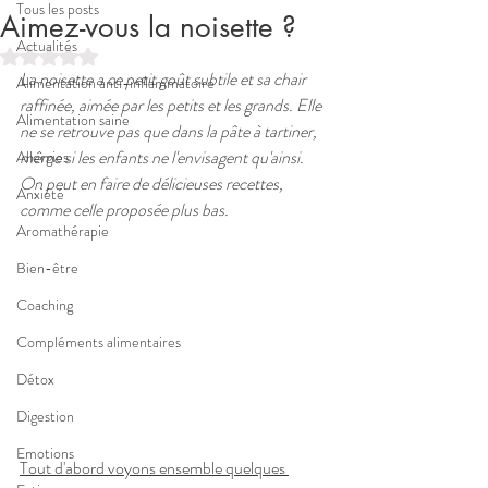
Tous les posts
Aimez-vous la noisette ?
Actualités
Noté NaN étoiles sur 5.
La noisette a ce petit goût subtile et sa chair 
Alimentation anti-inflammatoire
raffinée, aimée par les petits et les grands. Elle 
Alimentation saine
ne se retrouve pas que dans la pâte à tartiner, 
même si les enfants ne l'envisagent qu'ainsi.
Allergies
On peut en faire de délicieuses recettes, 
Anxiété
comme celle proposée plus bas.
Aromathérapie
Bien-être
Coaching
Compléments alimentaires
Détox
Digestion
Emotions
Tout d'abord voyons ensemble quelques 