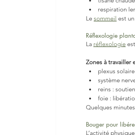
tisane chaude
respiration l
Le 
sommeil
 est un
Réflexologie planta
La 
réflexologie
 es
Zones à travailler
plexus solair
système nerve
reins : souti
foie : libéra
Quelques minutes 
Bouger pour libérer
L’activité physique