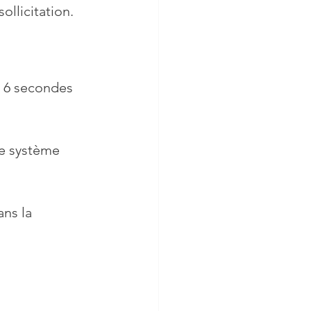
ollicitation.
, 6 secondes 
le système 
ns la 