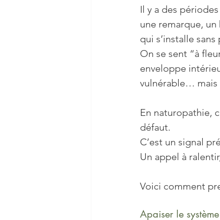
Il y a des périodes
une remarque, un b
Sommeil
Stress
Vie
qui s’installe sans 
On se sent “à fleu
Nutrition
Cerveau
enveloppe intérieu
vulnérable… mais a
En naturopathie, c
défaut.
C’est un signal pr
Un appel à ralentir
Voici comment pre
Apaiser le système