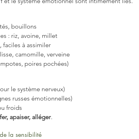
f et le système émotionnel sont intimement liés.
tés, bouillons
s : riz, avoine, millet
 faciles à assimiler
lisse, camomille, verveine
(compotes, poires pochées)
 pour le système nerveux)
nes russes émotionnelles)
ou froids
er, apaiser, alléger
.
de la sensibilité