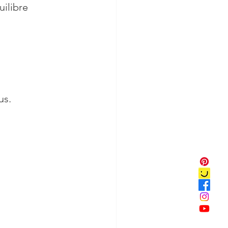
uilibre 
us.