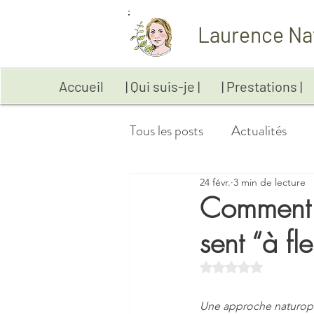
Laurence Na
Accueil
| Qui suis-je |
| Prestations |
Tous les posts
Actualités
24 févr.
3 min de lecture
Anxiété
Aromathérapie
Comment n
sent “à fl
Digestion
Emotions
Noté NaN étoiles sur
Maladies auto-immunes
Une approche naturopa