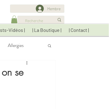
Membre
sts-Vidéos |
| La Boutique |
| Contact |
Allergies
res
Détox
 on se
ratiques
Réflexions