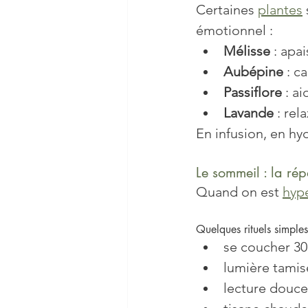
Certaines 
plantes
émotionnel :
Mélisse
 : apa
Aubépine
 : 
Passiflore
 : a
Lavande
 : re
En infusion, en hyd
Le sommeil : la ré
Quand on est 
hyp
Quelques rituels simples
se coucher 30
lumière tamisé
lecture douce