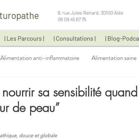
turopathe
9, rue Jules Renard, 30100 Alès
06 09 45 67 75
| Les Parcours |
| Consultations |
| Blog-Podca
Alimentation anti-inflammatoire
Alimentation saine
Bien-être
Coaching
Compléments alimentai
ourrir sa sensibilité quand
eur de peau”
Fatigue
Gestion du poids
Immunité
Infos-p
 5.
Maladies chroniques
Naturopathie
Recettes
thique, douce et globale