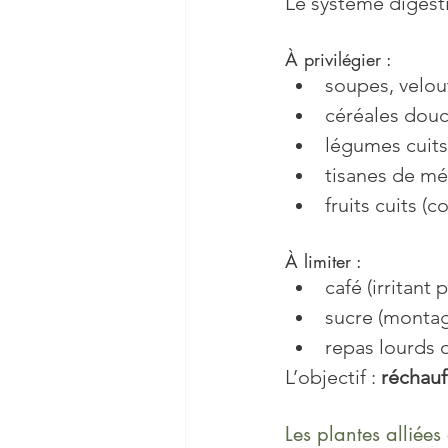
Le système digesti
À privilégier :
soupes, velou
céréales douce
légumes cuits,
tisanes de mé
fruits cuits 
À limiter :
café (irritant
sucre (montag
repas lourds 
L’objectif : 
réchauff
Les plantes alliées 