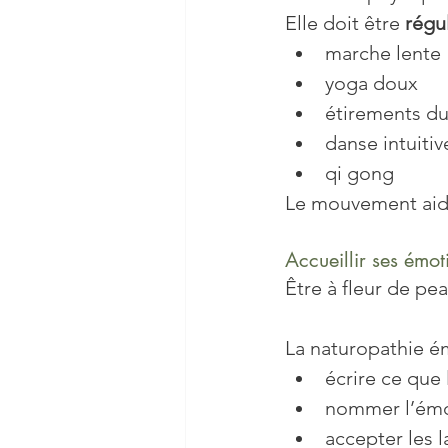
Elle doit être 
régul
marche lente
yoga doux
étirements du
danse intuitiv
qi gong
Le mouvement aide 
Accueillir ses émot
Être à fleur de pea
La naturopathie ém
écrire ce que 
nommer l’émot
accepter les