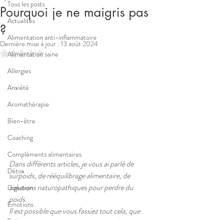
Tous les posts
Pourquoi je ne maigris pas
Actualités
?
Alimentation anti-inflammatoire
Dernière mise à jour :
13 août 2024
Noté NaN étoiles sur 5.
Alimentation saine
Allergies
Anxiété
Aromathérapie
Bien-être
Coaching
Compléments alimentaires
Dans différents articles, je vous ai parlé de 
Détox
surpoids, de rééquilibrage alimentaire, de 
solutions naturopathiques pour perdre du 
Digestion
poids. 
Emotions
Il est possible que vous fassiez tout cela, que 