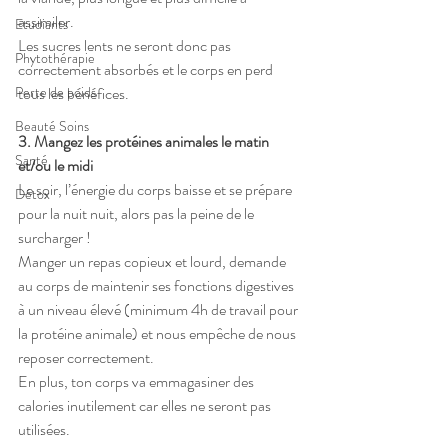
assimiler. 
Etudiants
Les sucres lents ne seront donc pas 
Phytothérapie
correctement absorbés et le corps en perd 
tous les bénéfices.
Perte de poids
Beauté Soins
3. Mangez les protéines animales le matin 
Santé
et/ou le midi
​Le soir, l’énergie du corps baisse et se prépare 
Détox
pour la nuit nuit, alors pas la peine de le 
surcharger !
Manger un repas copieux et lourd, demande 
au corps de maintenir ses fonctions digestives 
à un niveau élevé (minimum 4h de travail pour 
la protéine animale) et nous empêche de nous 
reposer correctement. 
En plus, ton corps va emmagasiner des 
calories inutilement car elles ne seront pas 
utilisées.