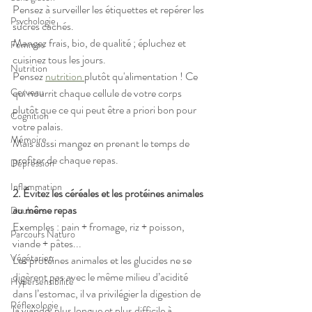
Pensez à surveiller les étiquettes et repérer les 
Psychologie
sucres cachés.
Mangez frais, bio, de qualité ; épluchez et 
Femmes
cuisinez tous les jours. 
Nutrition
Pensez 
nutrition 
plutôt qu'alimentation ! Ce 
qui nourrit chaque cellule de votre corps 
Cerveau
plutôt que ce qui peut être a priori bon pour 
Cognition
votre palais. 
Mémoire
Mais aussi mangez en prenant le temps de 
profiter de chaque repas.
Dépression
Inflammation
2. Évitez les céréales et les protéines animales 
au même repas
Douleurs
Exemples : pain + fromage, riz + poisson, 
Parcours Naturo
viande + pâtes...
Végétarien
​Les protéines animales et les glucides ne se 
digèrent pas avec le même milieu d’acidité 
Hypersensibilité
dans l’estomac, il va privilégier la digestion de 
Réflexologie
la viande, plus longue et plus difficile à 