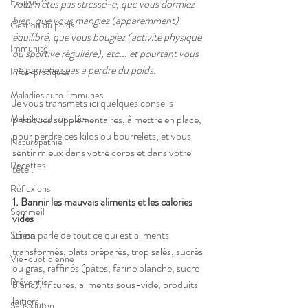
Fatigue
vous n'êtes pas stressé-e, que vous dormiez 
bien, que vous mangiez (apparemment) 
Gestion du poids
équilibré, que vous bougiez (activité physique 
Immunité
ou sportive régulière), etc... et pourtant vous 
ne parvenez pas à perdre du poids.
Infos-pratiques
Maladies auto-immunes
Je vous transmets ici quelques conseils 
pratiques supplémentaires, à mettre en place, 
Maladies chroniques
pour perdre ces kilos ou bourrelets, et vous 
Naturopathie
sentir mieux dans votre corps et dans votre 
Recettes
tête : 
Réflexions
1. Bannir les mauvais aliments et les calories 
Sommeil
vides
​Là on parle de tout ce qui est aliments 
Stress
transformés, plats préparés, trop salés, sucrés 
Vie-quotidienne
ou gras, raffinés (pâtes, farine blanche, sucre 
Prévention
blanc), fritures, aliments sous-vide, produits 
laitiers… 
Sans gluten