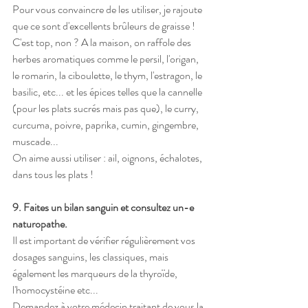
Pour vous convaincre de les utiliser, je rajoute 
que ce sont d'excellents brûleurs de graisse ! 
C'est top, non ? A la maison, on raffole des 
herbes aromatiques comme le persil, l'origan, 
le romarin, la ciboulette, le thym, l'estragon, le 
basilic, etc... et les épices telles que la cannelle 
(pour les plats sucrés mais pas que), le curry, 
curcuma, poivre, paprika, cumin, gingembre, 
muscade...
On aime aussi utiliser : ail, oignons, échalotes, 
dans tous les plats !
9. Faites un bilan sanguin et consultez un-e 
naturopathe.
Il est important de vérifier régulièrement vos 
dosages sanguins, les classiques, mais 
également les marqueurs de la thyroïde, 
l'homocystéine etc...
Demandez à votre médecin traitant de vous la 