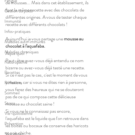
Fatigue
de mousses... Mais dans cet établissement, ils 
font la même recette avec des chocolats de 
Gestion du poids
différentes origines. A vous de tester chaque 
Immunité
recette avec différents chocolats ! 
Infos-pratiques
Aujourd'hui je vous partage une 
mousse au 
Maladies auto-immunes
chocolat à l'aquafaba.
Maladies chroniques
Aqua quoi ?
Peut-être avez-vous déjà entendu ce nom 
Naturopathie
bizarre ou avez-vous déjà testé une recette.
Recettes
Si ce n'est pas le cas, c'est le moment de vous 
y mettre, car si vous ne dites rien à personne, 
Réflexions
vous ferez des heureux qui ne se douteront 
Sommeil
pas de ce qui compose cette délicieuse 
Stress
mousse au chocolat saine ! 
Si vous ne le connaissez pas encore, 
Vie-quotidienne
l'aquafaba est le liquide que l'on retrouve dans 
Prévention
les boites ou bocaux de conserve des haricots 
et pois chiche.
Sans gluten