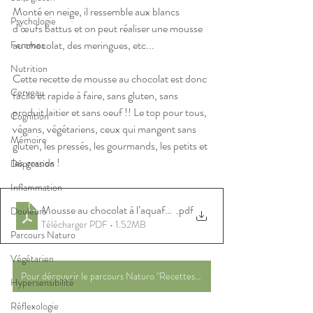
Monté en neige, il ressemble aux blancs 
Psychologie
d’œufs battus et on peut réaliser une mousse 
au chocolat, des meringues, etc...
Femmes
Nutrition
Cette recette de mousse au chocolat est donc 
Cerveau
facile et rapide à faire, sans gluten, sans 
produit laitier et sans oeuf !! Le top pour tous, 
Cognition
végans, végétariens, ceux qui mangent sans 
Mémoire
gluten, les pressés, les gourmands, les petits et 
les grands ! 
Dépression
Inflammation
Mousse au chocolat à l’aquafaba
.pdf
Douleurs
Télécharger PDF • 1.52MB
Parcours Naturo
Végétarien
Pour découvrir le parcours Naturo "Recettes chocolatées saines"
Hypersensibilité
Réflexologie