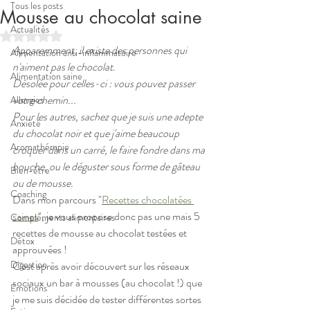
Tous les posts
Mousse au chocolat saine
Actualités
Noté NaN étoiles sur 5.
Apparemment, il existe des personnes qui 
Alimentation anti-inflammatoire
n'aiment pas le chocolat.
Alimentation saine
Désolée pour celles-ci : vous pouvez passer 
votre chemin...
Allergies
Pour les autres, sachez que je suis une adepte 
Anxiété
du chocolat noir et que j'aime beaucoup 
Aromathérapie
croquer dans un carré, le faire fondre dans ma 
bouche, ou le déguster sous forme de gâteau 
Bien-être
ou de mousse.
Coaching
Dans mon parcours "
Recettes chocolatées 
saines
", je vous propose donc pas une mais 5 
Compléments alimentaires
recettes de mousse au chocolat testées et 
Détox
approuvées !
Digestion
C'est après avoir découvert sur les réseaux 
sociaux un bar à mousses (au chocolat !) que 
Emotions
je me suis décidée de tester différentes sortes 