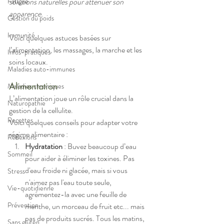
solutions naturelles pour atténuer son 
Fatigue
apparence. 
Gestion du poids
Immunité
Voici quelques astuces basées sur 
l’alimentation, les massages, la marche et les 
Infos-pratiques
soins locaux.
Maladies auto-immunes
Alimentation
Maladies chroniques
L’alimentation joue un rôle crucial dans la 
Naturopathie
gestion de la cellulite. 
Recettes
Voici quelques conseils pour adapter votre 
régime alimentaire :
Réflexions
Hydratation
 : Buvez beaucoup d’eau 
Sommeil
pour aider à éliminer les toxines. 
Pas 
d'eau froide ni glacée, mais si vous 
Stress
n'aimez pas l'eau toute seule, 
Vie-quotidienne
agrémentez-la avec une feuille de 
Prévention
menthe, un morceau de fruit etc... mais 
pas de produits sucrés. Tous les matins, 
Sans gluten