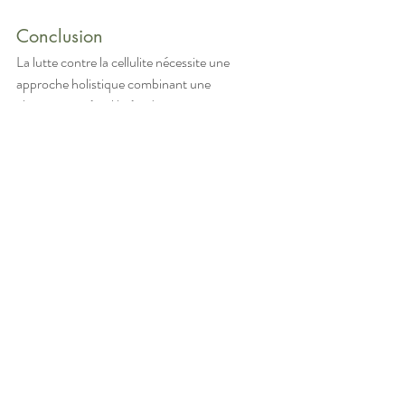
Conclusion
La lutte contre la cellulite nécessite une 
approche holistique combinant une 
alimentation équilibrée, des massages 
réguliers, de la marche quotidienne et des 
soins locaux adaptés. 
En adoptant ces habitudes, vous pouvez non 
seulement réduire l’apparence de la cellulite, 
mais aussi améliorer votre bien-être général.
Être en santé n'est pas si compliqué que ça ! Il 
suffit de s'y mettre.
bien-être
naturopathie
alimentation saine
alimentation
de saison
activité physique
phytothérapie
femme
hydratation
massage
Poids
aromathérapie
Infos pratiques
Peau
Bien-être
Vie-quotidienne
Femmes