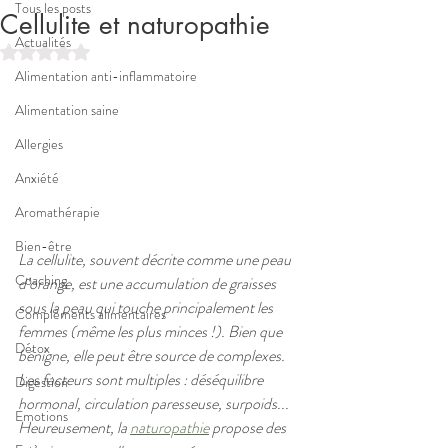
Tous les posts
Cellulite et naturopathie
Actualités
Noté NaN étoiles sur 5.
Alimentation anti-inflammatoire
Alimentation saine
Allergies
Anxiété
Aromathérapie
Bien-être
La cellulite, souvent décrite comme une peau 
Coaching
d’orange, est une accumulation de graisses 
sous la peau qui touche principalement les 
Compléments alimentaires
femmes (même les plus minces !). Bien que 
Détox
bénigne, elle peut être source de complexes. 
Les facteurs sont multiples : déséquilibre 
Digestion
hormonal, circulation paresseuse, surpoids... 
Emotions
Heureusement, la 
naturopathie
 propose des 