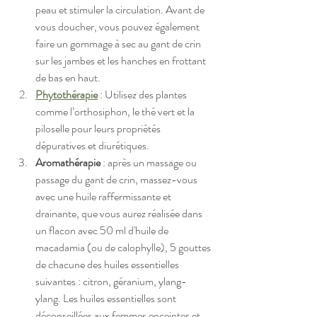
peau et stimuler la circulation. Avant de 
vous doucher, vous pouvez également 
faire un gommage à sec au gant de crin 
sur les jambes et les hanches en frottant 
de bas en haut. 
Phytothérapie
 : Utilisez des plantes 
comme l’orthosiphon, le thé vert et la 
piloselle pour leurs propriétés 
dépuratives et diurétiques
.
Aromathérapie
 : après un massage ou 
passage du gant de crin, massez-vous 
avec une huile raffermissante et 
drainante, que vous aurez réalisée dans 
un flacon avec 50 ml d'huile de 
macadamia (ou de calophylle), 5 gouttes 
de chacune des huiles essentielles 
suivantes : citron, géranium, ylang-
ylang. Les huiles essentielles sont 
déconseillées aux femmes enceintes et 