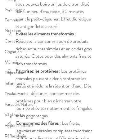
vous pouvez boire un jus de citron dilué 
Psychologie
dans un peu d'eau tiède, 30 minutes 
avant le petit-déjeuner. Effet diurétique 
Femmes
et antigonflette assuré !
Nutrition
Évitez les aliments transformés
 : 
Réduisez la consommation de produits 
Cerveau
riches en sucres simples et en acides gras 
Cognition
saturés
.
 Optez pour des aliments frais et 
Mémoire
non transformés.
Favorisez les protéines
 : Les protéines 
Dépression
animales peuvent aider à renforcer les 
Inflammation
tissus et à réduire la rétention d’eau
. Dès 
le petit-déjeuner; consommez des 
Douleurs
protéines pour bien démarrer votre 
Parcours Naturo
journée et évitez notamment les fringales 
Végétarien
et les grignotages.
Consommez des fibres
 : Les fruits, 
Hypersensibilité
légumes et céréales complètes favorisent 
Réflexologie
une bonne digestion et l’élimination des 