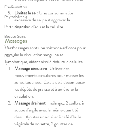
toxines
Etudiants
Limitez le sel
 : Une consommation 
Phytothérapie
excessive de sel peut aggraver la 
rétention d’eau et la cellulite
.
Perte de poids
Beauté Soins
Massages
Santé
Les massages sont une méthode efficace pour 
stimuler la circulation sanguine et 
Détox
lymphatique, aidant ainsi à réduire la cellulite :
Massage circulaire
 : Utilisez des 
mouvements circulaires pour masser les 
zones touchées. 
Cela aide à décomposer 
les dépôts de graisse et à améliorer la 
circulation
.
Massage drainant
 : mélangez 2 cuillers à 
soupe d'argile avec la même quantité 
d'eau. Ajoutez une cuiller à café d'huile 
végétale de noisette, 2 gouttes de 