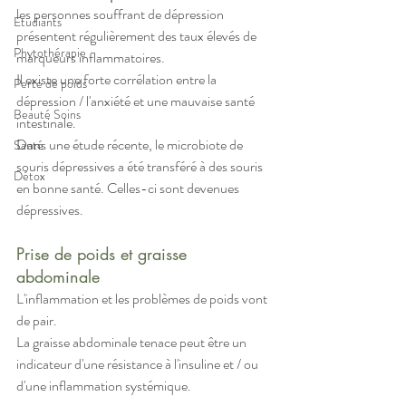
les personnes souffrant de dépression 
Etudiants
présentent régulièrement des taux élevés de 
Phytothérapie
marqueurs inflammatoires.
Il existe une forte corrélation entre la 
Perte de poids
dépression / l'anxiété et une mauvaise santé 
Beauté Soins
intestinale.
Dans une étude récente, le microbiote de 
Santé
souris dépressives a été transféré à des souris 
Détox
en bonne santé. Celles-ci sont devenues 
dépressives.
Prise de poids et graisse 
abdominale
L'inflammation et les problèmes de poids vont 
de pair.
La graisse abdominale tenace peut être un 
indicateur d'une résistance à l'insuline et / ou 
d'une inflammation systémique.