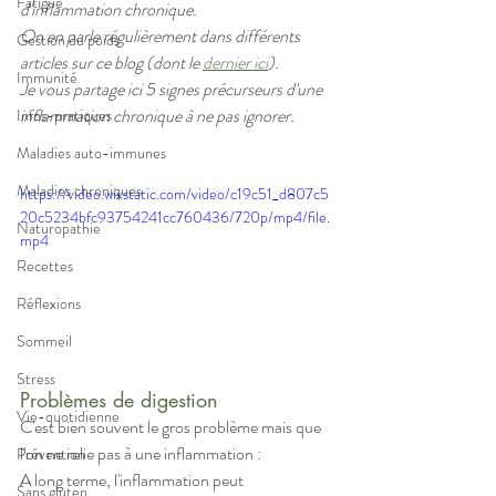
Fatigue
d'inflammation chronique.
On en parle régulièrement dans différents 
Gestion du poids
articles sur ce blog (dont le 
dernier ici
).
Immunité
Je vous partage ici 5 signes précurseurs d'une 
inflammation chronique à ne pas ignorer.
Infos-pratiques
Maladies auto-immunes
Maladies chroniques
https://video.wixstatic.com/video/c19c51_d807c5
20c5234bfc93754241cc760436/720p/mp4/file.
Naturopathie
mp4
Recettes
Réflexions
Sommeil
Stress
Problèmes de digestion 
Vie-quotidienne
C'est bien souvent le gros problème mais que 
l'on ne relie pas à une inflammation : 
Prévention
A long terme, l'inflammation peut 
Sans gluten