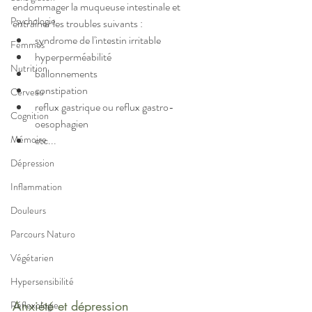
endommager la muqueuse intestinale et 
Psychologie
entraîner les troubles suivants : 
syndrome de l'intestin irritable
Femmes
hyperperméabilité
Nutrition
ballonnements
constipation
Cerveau
reflux gastrique ou reflux gastro-
Cognition
oesophagien
etc...
Mémoire
Dépression
Inflammation
Douleurs
Parcours Naturo
Végétarien
Hypersensibilité
Anxiété et dépression 
Réflexologie