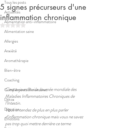
Tous les posts
5 signes précurseurs d'une
Actualités
inflammation chronique
Alimentation anti-inflammatoire
Noté NaN étoiles sur 5.
Alimentation saine
Allergies
Anxiété
Aromathérapie
Bien-être
Coaching
C'est aujourd'hui la Journée mondiale des 
Compléments alimentaires
Maladies Inflammatoires Chroniques de 
Détox
l’Intestin.
Digestion
Vous entendez de plus en plus parler 
d'inflammation chronique mais vous ne savez 
Emotions
pas trop quoi mettre derrière ce terme 