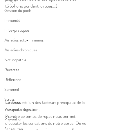
Fatigue
téléphone pendant le repas…). 
Gestion du poids
Immunité
Infos-pratiques
Maladies auto-immunes
Maladies chroniques
Naturopathie
Recettes
Réflexions
Sommeil
Stress
Le stress
 est l’un des facteurs principaux de la 
mauvaise digestion. 
Vie-quotidienne
Prendre ce temps de repas nous permet 
Prévention
d’écouter les sensations de notre corps. De ne 
Sans gluten