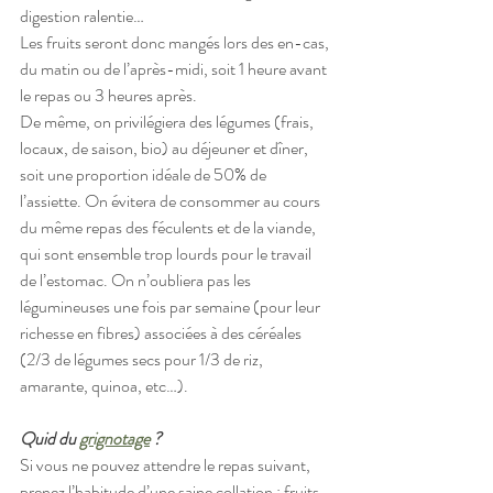
digestion ralentie…
Les fruits seront donc mangés lors des en-cas, 
du matin ou de l’après-midi, soit 1 heure avant 
le repas ou 3 heures après.  
De même, on privilégiera des légumes (frais, 
locaux, de saison, bio) au déjeuner et dîner, 
soit une proportion idéale de 50% de 
l’assiette. On évitera de consommer au cours 
du même repas des féculents et de la viande, 
qui sont ensemble trop lourds pour le travail 
de l’estomac. On n’oubliera pas les 
légumineuses une fois par semaine (pour leur 
richesse en fibres) associées à des céréales 
(2/3 de légumes secs pour 1/3 de riz, 
amarante, quinoa, etc…).
Quid du 
grignotage
 ?
Si vous ne pouvez attendre le repas suivant, 
prenez l’habitude d’une saine collation : fruits 