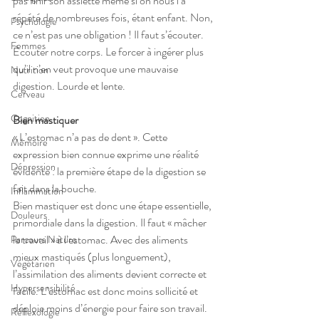
pas finir son assiette même si on nous l’a 
répété de nombreuses fois, étant enfant. Non, 
Psychologie
ce n’est pas une obligation ! Il faut s’écouter. 
Femmes
Écouter notre corps. Le forcer à ingérer plus 
qu’il n’en veut provoque une mauvaise 
Nutrition
digestion. Lourde et lente.
Cerveau
Cognition
Bien mastiquer
« L’estomac n’a pas de dent ». Cette 
Mémoire
expression bien connue exprime une réalité 
Dépression
évidente : la première étape de la digestion se 
fait dans la bouche. 
Inflammation
Bien mastiquer est donc une étape essentielle, 
Douleurs
primordiale dans la digestion. Il faut « mâcher 
le travail » à l’estomac. Avec des aliments 
Parcours Naturo
mieux mastiqués (plus longuement), 
Végétarien
l’assimilation des aliments devient correcte et 
Hypersensibilité
facile. L’estomac est donc moins sollicité et 
déploie moins d’énergie pour faire son travail.
Réflexologie