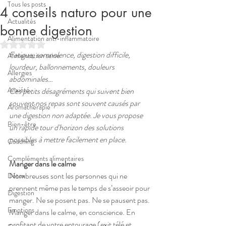
Tous les posts
4 conseils naturo pour une
Actualités
bonne digestion
Alimentation anti-inflammatoire
Noté NaN étoiles sur 5.
Fatigue, somnolence, digestion difficile, 
Alimentation saine
lourdeur, ballonnements, douleurs 
Allergies
abdominales… 
Anxiété
Ces petits désagréments qui suivent bien 
souvent nos repas sont souvent causés par 
Aromathérapie
une digestion non adaptée. Je vous propose 
Bien-être
un rapide tour d'horizon des solutions 
possibles à mettre facilement en place.
Coaching
Compléments alimentaires
Manger dans le calme
Nombreuses sont les personnes qui ne 
Détox
prennent même pas le temps de s’asseoir pour 
Digestion
manger. Ne se posent pas. Ne se pausent pas.
Emotions
Manger dans le calme, en conscience. En 
profitant de votre entourage (exit télé et 