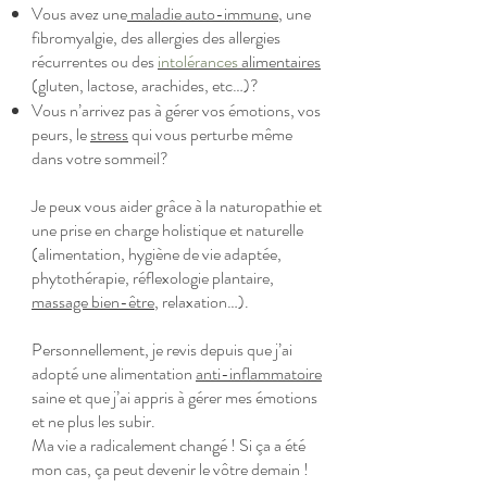
Vous avez une
maladie auto-immune
, une
fibromyalgie, des allergies des allergies
récurrentes ou des
intolérances
alimentaires
(gluten, lactose, arachides, etc…)?
Vous n’arrivez pas à gérer vos émotions, vos
peurs, le
s
tress
qui vous perturbe même
dans votre sommeil?
Je peux vous aider grâce à la naturopathie et
une prise en charge holistique et naturelle
(alimentation, hygiène de vie adaptée,
phytothérapie, réflexologie plantaire,
massage
bien-être
, relaxation…).
Personnellement, je revis depuis que j’ai
adopté une alimentation
anti-inflammatoire
saine
et que j’ai appris à gérer mes émotions
et ne plus les subir.
Ma vie a radicalement changé ! Si ça a été
mon cas, ça peut devenir le vôtre demain !