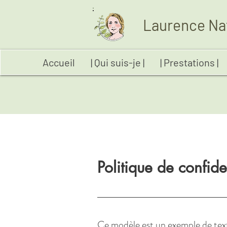
Laurence Na
Accueil
| Qui suis-je |
| Prestations |
Politique de confide
Ce modèle est un exemple de texte 