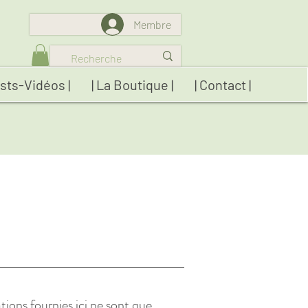
Membre
sts-Vidéos |
| La Boutique |
| Contact |
tions fournies ici ne sont que