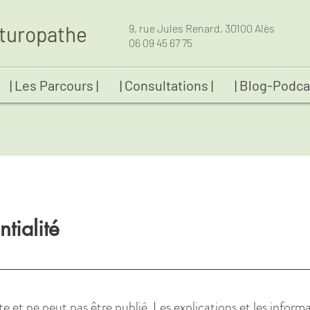
turopathe
9, rue Jules Renard, 30100 Alès
06 09 45 67 75
| Les Parcours |
| Consultations |
| Blog-Podca
ntialité
et ne peut pas être publié. Les explications et les informa