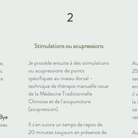
2
Stimulations ou acupressions
Je procède ensuite à des stimulations
e,
Au
ou acupressions de points
os
25
spécifiques au niveau dorsal -
re
se
technique de thérapie manuelle issue
en
de la Médecine Traditionnelle
il
Chinoise et de l'acupuncture
la
(acupression).
ce
Bye
re
Il s'en suivra un temps de repos de
ntes
20 minutes toujours en présence de
Au