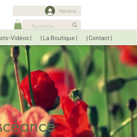
Membre
sts-Vidéos |
| La Boutique |
| Contact |
scéance