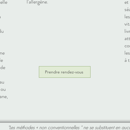
l'allergène.
elle
et
sé
a
le
vi
du
li
at
co
une
le
de
à t
 de
Prendre rendez-vous
eau
 ou
ane,
"Les méthodes « non conventionnelles " ne se substituent en auc