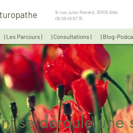
turopathe
9, rue Jules Renard, 30100 Alès
06 09 45 67 75
| Les Parcours |
| Consultations |
| Blog-Podca
t se déroule une 