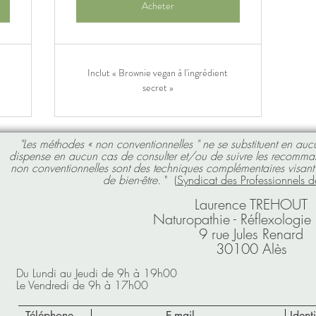
Acheter
Inclut « Brownie vegan à l'ingrédient
secret »
"Les méthodes « non conventionnelles " ne se substituent en auc
dispense en aucun cas de consulter et/ou de suivre les recomma
non conventionnelles sont des techniques complémentaires visant 
de bien-être.
" (
Syndicat des Professionnels d
Laur
ence TREHOUT
Naturopathie - Réflexologie 
9 rue Jules Renard
3
0100 Alès
Du Lundi au Jeudi de 9h à 19h00
Le Vendredi de 9h à 17h00
Téléphone
E-mail
Ident