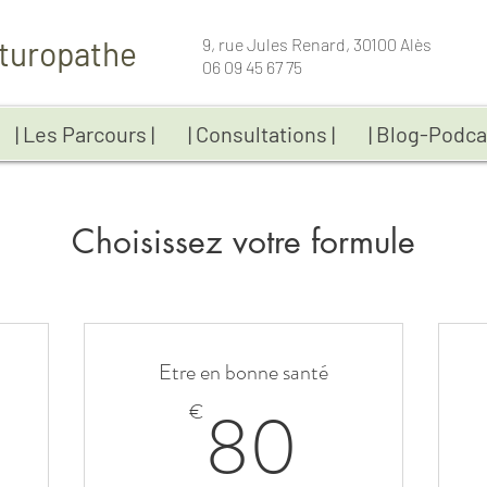
turopathe
9, rue Jules Renard, 30100 Alès
06 09 45 67 75
| Les Parcours |
| Consultations |
| Blog-Podca
Choisissez votre formule
Etre en bonne santé
95€
80€
80
€