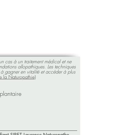
un cas à un traitement médical et ne
ndations allopathiques.
Les techniques
à gagner en vitalité et accéder à plus
e la Naturopathie
)
plantaire
ifiant SIRET Laurence Naturopathe