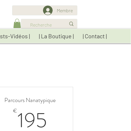
Membre
sts-Vidéos |
| La Boutique |
| Contact |
Parcours Nanatypique
195€
195
€