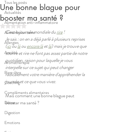
Tous les posts
Une bonne blague pour
Actualités
booster ma santé ?
Alimentation anti-inflammatoire
Noté NaN étoiles sur 5.
C'est la journée mondiale du 
rire
 !
Alimentation saine
Je sais : on en a déjà parlé à plusieurs reprises 
Allergies
(
ici
 ou 
là
 ou 
encore là
 et 
là
) mais je trouve que 
Anxiété
sourire et rire ne font pas assez partie de notre 
quotidien, raison pour laquelle je vous 
Aromathérapie
interpelle sur ce sujet qui peut changer 
Bien-être
radicalement votre manière d'appréhender la 
journée et ce que vous vivez.
Coaching
Compléments alimentaires
Mais comment une bonne blague peut 
booster ma santé ?
Détox
Digestion
Emotions