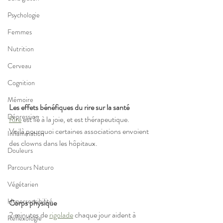
Psychologie
Femmes
Nutrition
Cerveau
Cognition
Mémoire
Les effets bénéfiques du rire sur la santé
Dépression
Rire
 est lié à la joie, et est thérapeutique.
Voilà pourquoi certaines associations envoient 
Inflammation
des clowns dans les hôpitaux.
Douleurs
Parcours Naturo
Végétarien
Hypersensibilité
Corps physique
2 minutes de 
rigolade
 chaque jour aident à 
Réflexologie