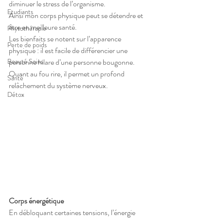
diminuer le stress de l’organisme.
Etudiants
Ainsi mon corps physique peut se détendre et 
être en meilleure santé.
Phytothérapie
Les bienfaits se notent sur l’apparence 
Perte de poids
physique : il est facile de différencier une 
personne hilare d’une personne bougonne.
Beauté Soins
Quant au fou rire, il permet un profond 
Santé
relâchement du système nerveux.
Détox
Corps énergétique
En débloquant certaines tensions, l’énergie 