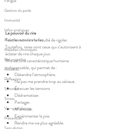
Fatigue
Gestion du poids
Immunité
Infos-pratiques
Le pouvoir du rire
Tout le monde a la faculté de rigoler.
Maladies auto-immunes
Toutefois, rares sont ceux qui s’autorisent à 
Maladies chroniques
éclater de rire chaque jour.
Naturopathie
Rire est une caractéristique humaine 
indispensable, qui permet de :
Recettes
Détendre l’atmosphère.
Réflexions
Ne pas me prendre trop au sérieux.
Évacuer les tensions
Sommeil
Dédramatiser.
Stress
Partager.
Vie-quotidienne
M’amuser.
Expérimenter la joie.
Prévention
Rendre ma vie plus agréable.
Sans gluten