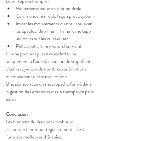
Le principe est simple : 
Me remémorer une situation drôle.
Commencer à rire de façon provoquée.
Imiter les mouvements du rire : soulever 
les épaules, dire « ha      ha ha », me taper 
les mains sur les cuisses, etc.
Petit à petit, le rire naturel survient.
Si je ne parviens plus à m’esclaffer, ou 
uniquement à l’aide d’alcool ou de stupéfiants, 
c’est le signe que de nombreuses émotions 
m’empêchent d’être moi-même.
Une séance avec un naturopathe formé dans 
la gestion des émotions ou un thérapeute peut 
aider.
Conclusion
Les bienfaits du rire sont nombreux.
J’ai besoin d’humour régulièrement : c’est 
l’une des meilleures thérapies.