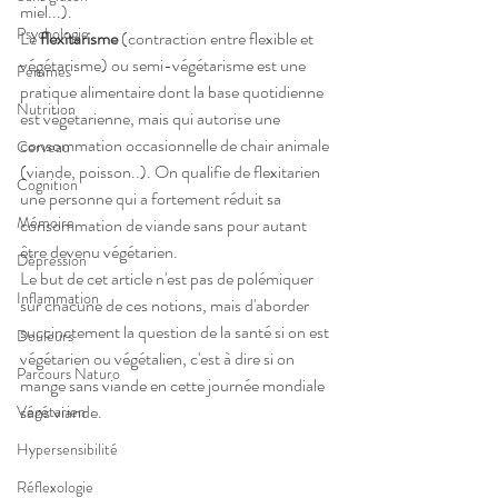
miel...).
Psychologie
Le 
flexitarisme
 (contraction entre flexible et 
végétarisme) ou semi-végétarisme est une 
Femmes
pratique alimentaire dont la base quotidienne 
Nutrition
est végétarienne, mais qui autorise une 
consommation occasionnelle de chair animale 
Cerveau
(viande, poisson..). On qualifie de flexitarien 
Cognition
une personne qui a fortement réduit sa 
Mémoire
consommation de viande sans pour autant 
être devenu végétarien.
Dépression
Le but de cet article n'est pas de polémiquer 
Inflammation
sur chacune de ces notions, mais d'aborder 
succinctement la question de la santé si on est 
Douleurs
végétarien ou végétalien, c'est à dire si on 
Parcours Naturo
mange sans viande en cette journée mondiale 
sans viande. 
Végétarien
Hypersensibilité
Réflexologie