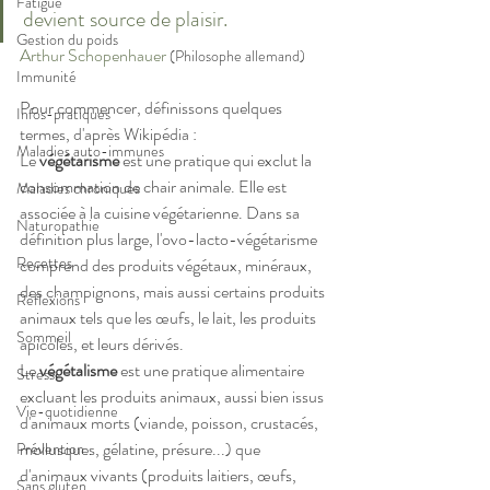
Fatigue
devient source de plaisir.
Gestion du poids
Arthur Schopenhauer
(Philosophe allemand)
Immunité
Pour commencer, définissons quelques 
Infos-pratiques
termes, d'après Wikipédia : 
Maladies auto-immunes
Le 
végétarisme
 est une pratique qui exclut la 
consommation de chair animale. Elle est 
Maladies chroniques
associée à la cuisine végétarienne. Dans sa 
Naturopathie
définition plus large, l'ovo-lacto-végétarisme 
Recettes
comprend des produits végétaux, minéraux, 
des champignons, mais aussi certains produits 
Réflexions
animaux tels que les œufs, le lait, les produits 
Sommeil
apicoles, et leurs dérivés.
Le 
végétalisme
 est une pratique alimentaire 
Stress
excluant les produits animaux, aussi bien issus 
Vie-quotidienne
d'animaux morts (viande, poisson, crustacés, 
mollusques, gélatine, présure...) que 
Prévention
d'animaux vivants (produits laitiers, œufs, 
Sans gluten