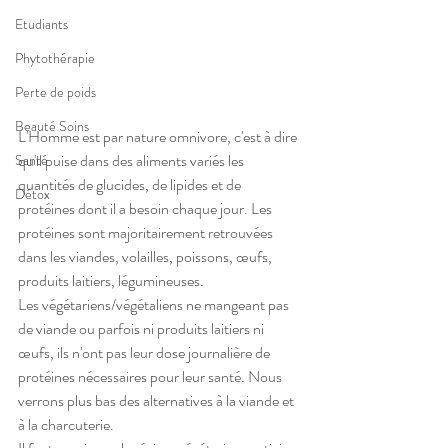
Etudiants
Phytothérapie
Perte de poids
Beauté Soins
L'Homme est par nature omnivore, c'est à dire 
qu'il puise dans des aliments variés les 
Santé
quantités de glucides, de lipides et de 
Détox
protéines dont il a besoin chaque jour. Les 
protéines sont majoritairement retrouvées 
dans les viandes, volailles, poissons, œufs, 
produits laitiers, légumineuses.
Les végétariens/végétaliens ne mangeant pas 
de viande ou parfois ni produits laitiers ni 
œufs, ils n'ont pas leur dose journalière de 
protéines nécessaires pour leur santé. Nous 
verrons plus bas des alternatives à la viande et 
à la charcuterie. 