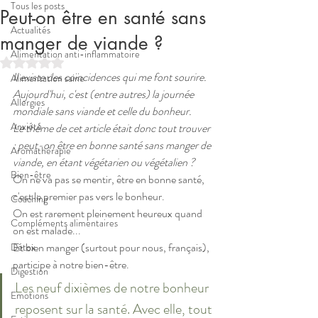
Tous les posts
Peut-on être en santé sans
Actualités
manger de viande ?
Alimentation anti-inflammatoire
Noté NaN étoiles sur 5.
Il existe des coïncidences qui me font sourire.
Alimentation saine
Aujourd'hui, c'est (entre autres) la journée 
Allergies
mondiale sans viande et celle du bonheur.
Anxiété
Le thème de cet article était donc tout trouver 
: peut-on être en bonne santé sans manger de 
Aromathérapie
viande, en étant végétarien ou végétalien ? 
Bien-être
On ne va pas se mentir, être en bonne santé, 
c'est le premier pas vers le bonheur. 
Coaching
On est rarement pleinement heureux quand 
Compléments alimentaires
on est malade...
Et bien manger (surtout pour nous, français), 
Détox
participe à notre bien-être.
Digestion
Les neuf dixièmes de notre bonheur 
Emotions
reposent sur la santé. Avec elle, tout 