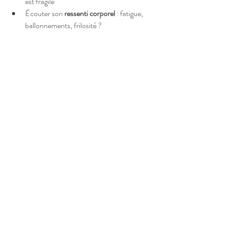
est fragile
Écouter son 
ressenti corporel
 : fatigue, 
ballonnements, frilosité ?