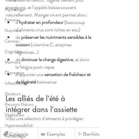
énergivore, et l’appétit baisse souvent 
Psychologie
naturellement. Manger vivant permet alors :
Femmes
d’
hydrater en profondeur
 (beaucoup 
d’aliments crus sont riches en eau)
Nutrition
de 
préserver les nutriments sensibles à la 
Cerveau
cuisson
 (vitamine C, enzymes 
digestives…)
Cognition
de 
diminuer la charge digestive
, et donc 
Mémoire
la fatigue post-repas
Dépression
d’apporter une 
sensation de fraîcheur et 
de légèreté
 bienvenue
Inflammation
Douleurs
Les alliés de l’été à 
Parcours Naturo
intégrer dans l’assiette
Végétarien
Voici une sélection d’aliments à privilégier :
Hypersensibilité
🌈 Catégorie
🥗 Exemples
✨ Bienfaits
Réflexologie