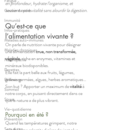
Fatigue
en profondeur, hydrate l’organisme, et 
soutient notre vitalité sans alourdir la digestion.
Gestion du poids
Immunité
Qu’est-ce que 
Infos-pratiques
l’alimentation vivante ?
Maladies auto-immunes
On parle de nutrition vivante pour désigner 
Maladies chroniques
une alimentation 
crue, non transformée, 
végétale
, riche en enzymes, vitamines et 
Naturopathie
minéraux biodisponibles. 
Recettes
Elle fait la part belle aux fruits, légumes, 
graines germées, algues, herbes aromatiques… 
Réflexions
Son but ? Apporter un maximum de 
vitalité
 à 
Sommeil
notre corps, en puisant directement dans ce 
Stress
que la nature a de plus vibrant.
Vie-quotidienne
Pourquoi en été ?
Prévention
Quand les températures grimpent, notre 
Sans gluten
métabolisme ralentit : digérer devient plus 