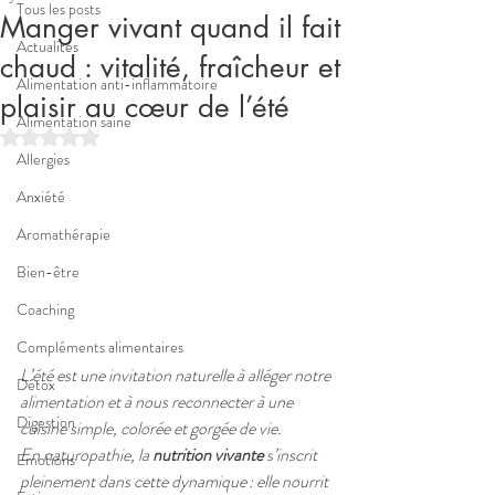
Tous les posts
Manger vivant quand il fait
Actualités
chaud : vitalité, fraîcheur et
Alimentation anti-inflammatoire
plaisir au cœur de l’été
Alimentation saine
Noté NaN étoiles sur 5.
Allergies
Anxiété
Aromathérapie
Bien-être
Coaching
Compléments alimentaires
L’été est une invitation naturelle à alléger notre 
Détox
alimentation et à nous reconnecter à une 
Digestion
cuisine simple, colorée et gorgée de vie. 
En naturopathie, la 
nutrition vivante
 s’inscrit 
Emotions
pleinement dans cette dynamique : elle nourrit 