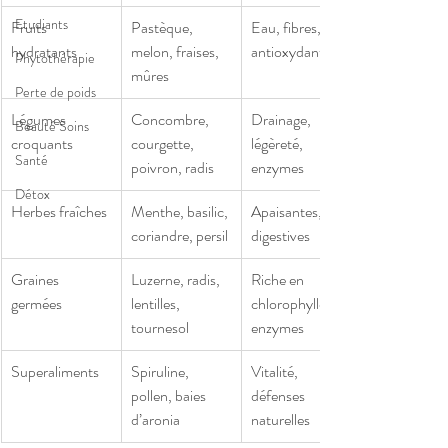
Etudiants
Fruits 
Pastèque, 
Eau, fibres, 
hydratants
melon, fraises, 
antioxydants
Phytothérapie
mûres
Perte de poids
Légumes 
Concombre, 
Drainage, 
Beauté Soins
croquants
courgette, 
légèreté, 
Santé
poivron, radis
enzymes
Détox
Herbes fraîches
Menthe, basilic, 
Apaisantes, 
coriandre, persil
digestives
Graines 
Luzerne, radis, 
Riche en 
germées
lentilles, 
chlorophylle et 
tournesol
enzymes
Superaliments
Spiruline, 
Vitalité, 
pollen, baies 
défenses 
d’aronia
naturelles