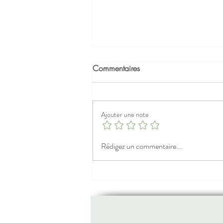
Commentaires
Ajouter une note
La magie des câlins : bien-être
Rédigez un commentaire...
et Naturopathie