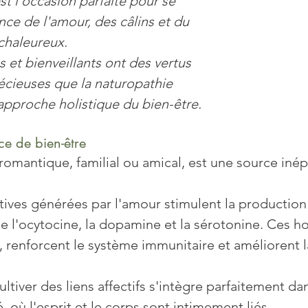
st l'occasion parfaite pour se 
nce de l'amour, des câlins et du 
-quotidienne
Prévention
Sans gluten
Psycho
chaleureux. 
 et bienveillants ont des vertus 
écieuses que la naturopathie 
approche holistique du bien-être.
ce de bien-être
t romantique, familial ou amical, est une source iné
tives générées par l'amour stimulent la productio
l'ocytocine, la dopamine et la sérotonine. Ces h
s, renforcent le système immunitaire et améliorent l
cultiver des liens affectifs s'intègre parfaitement da
, où l'esprit et le corps sont intimement liés.