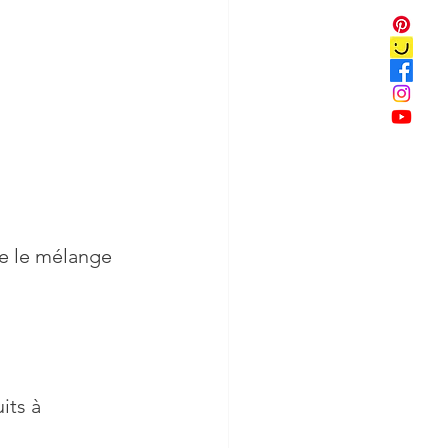
ue le mélange 
its à 