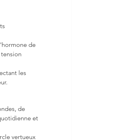
ts 
 l'hormone de 
 tension 
ectant les 
ur.
ondes, de 
quotidienne et 
rcle vertueux 