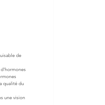
logie
Femmes
puisable de 
n d'hormones 
ormones 
a qualité du 
ns une vision 