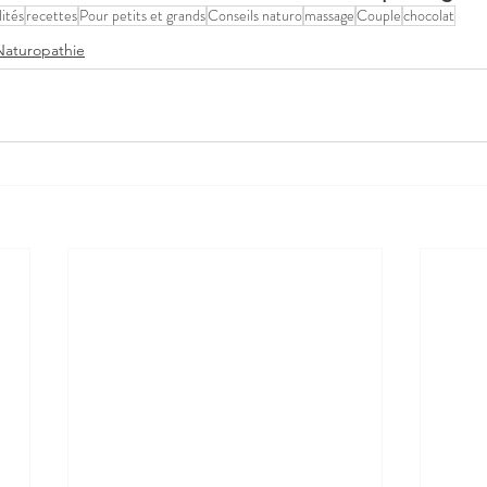
lités
recettes
Pour petits et grands
Conseils naturo
massage
Couple
chocolat
Naturopathie