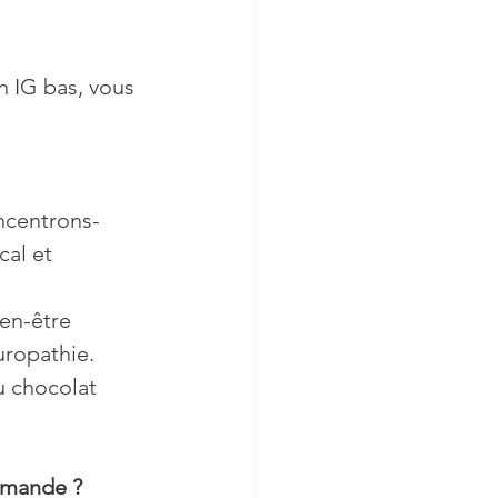
un IG bas, vous 
oncentrons-
cal et 
en-être 
uropathie. 
u chocolat 
urmande ?