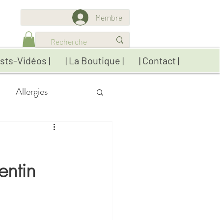
Membre
sts-Vidéos |
| La Boutique |
| Contact |
Allergies
res
Détox
entin
ratiques
Réflexions