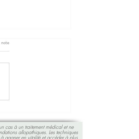
e note
au au chocolat d'un
d chef !
un cas à un traitement médical et ne
ndations allopathiques.
Les techniques
à gagner en vitalité et accéder à plus