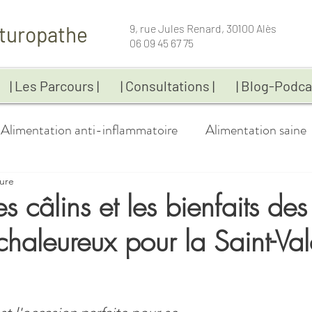
turopathe
9, rue Jules Renard, 30100 Alès
06 09 45 67 75
| Les Parcours |
| Consultations |
| Blog-Podca
Alimentation anti-inflammatoire
Alimentation saine
ture
Bien-être
Coaching
Compléments alimentai
es câlins et les bienfaits des
haleureux pour la Saint-Val
Fatigue
Gestion du poids
Immunité
Infos-p
 5.
Maladies chroniques
Naturopathie
Recettes