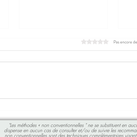
Noté 0 étoile sur 5.
Pas encore d
Mousse au chocolat saine
Gâte
gran
"Les méthodes « non conventionnelles " ne se substituent en auc
dispense en aucun cas de consulter et/ou de suivre les recomma
non conventionnelles sont des techniques complémentaires visant 