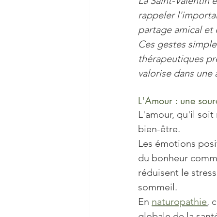
La Saint-Valentin e
rappeler l'importa
Sommeil
Stress
Vie
partage amical et 
Ces gestes simples
thérapeutiques pr
Nutrition
Cerveau
valorise dans une 
L'Amour : une sour
L'amour, qu'il soi
bien-être. 
Les émotions posi
du bonheur comme 
réduisent le stres
sommeil. 
En 
naturopathie
, 
globale de la santé