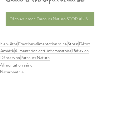
personnalisé, n’hésitez pas à me consulter.
Découvrir mon Parcours Naturo STOP AU SUCRE
bien-être
Emotions
alimentation saine
Stress
Détox
Anxiété
Alimentation anti-inflammatoire
Réflexion
Dépression
Parcours Naturo
Alimentation saine
Naturopathie
Stress
Posts récents
Voir tout