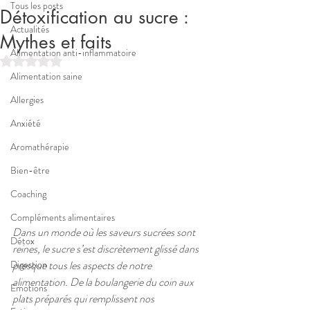
Tous les posts
Détoxification au sucre :
Actualités
Mythes et faits
Alimentation anti-inflammatoire
Noté NaN étoiles sur 5.
Alimentation saine
Allergies
Anxiété
Aromathérapie
Bien-être
Coaching
Compléments alimentaires
Dans un monde où les saveurs sucrées sont 
Détox
reines, le sucre s’est discrètement glissé dans 
presque tous les aspects de notre 
Digestion
alimentation. De la boulangerie du coin aux 
Emotions
plats préparés qui remplissent nos 