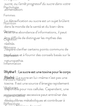
sucre, ou l'arrêt progressif du sucre dans votre 
Psychologie
alimentation.
Femmes
La détoxification au sucre est un sujet brûlant 
Nutrition
dans le monde de la santé et du bien-être. 
Cerveau
Avec une abondance d’informations, il peut 
être difficile de distinguer les mythes des 
Cognition
réalités. 
Mémoire
J'espère clarifier certains points communs de 
confusion et à fournir des conseils basés sur la 
Dépression
naturopathie.
Inflammation
Mythe 1 : Le sucre est une toxine pour le corps
Douleurs
Réalité :
 Le sucre en lui-même n’est pas une 
Parcours Naturo
toxine. Il est une source d’énergie rapidement 
Végétarien
disponible pour nos cellules. Cependant, une 
consommation excessive peut entraîner des 
Hypersensibilité
déséquilibres métaboliques et contribuer à 
Réflexologie
divers problèmes de santé.