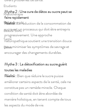
Etudiants
Mythe 2 : Une cure de détox au sucre peut se 
Phytothérapie
faire rapidement
Perte de poids
Réalité :
 La réduction de la consommation de 
sucre est un processus qui doit être entrepris 
Beauté Soins
progressivement. Une approche 
Santé
naturopathique soutient une transition douce 
pour minimiser les symptômes de sevrage et 
Détox
encourager des changements durables.
Mythe 3 : La détoxification au sucre guérit 
toutes les maladies
Réalité :
 Bien que réduire le sucre puisse 
améliorer certains aspects de la santé, cela ne 
constitue pas un remède miracle. Chaque 
condition de santé doit être abordée de 
manière holistique, en tenant compte de tous 
les aspects du mode de vie.