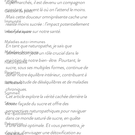
Fatigue
supermarchés, il est devenu un compagnon 
constant, souvent là où on l’attend le moins. 
Gestion du poids
Mais cette douceur omniprésente cache une 
Immunité
réalité moins sucrée : l’impact potentiellement 
nocif du sucre sur notre santé.
Infos-pratiques
Maladies auto-immunes
En tant que naturopathe, je sais que 
Maladies chroniques
’alimentation joue un rôle crucial dans le 
maintien de notre bien-être. Pourtant, le 
Naturopathie
sucre, sous ses multiples formes, continue de 
Recettes
défier notre équilibre intérieur, contribuant à 
une multitude de déséquilibres et de maladies 
Réflexions
chroniques. 
Sommeil
Cet article explore la vérité cachée derrière la 
douce façade du sucre et offre des 
Stress
perspectives naturopathiques pour naviguer 
Vie-quotidienne
dans ce monde saturé de sucre, en quête 
Prévention
d’une santé optimale. Et vous permettra, je 
l'espère, d'envisager une détoxification au 
Sans gluten